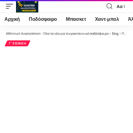
Αα
Font
Resizer
Αρχική
Ποδόσφαιρο
Μπασκετ
Χαντ-μπολ
Ά
Αθλητική Ανασκόπηση - Όλα τα νέα για το ερασιτεχνικό ποδόσφαιρο
>
Blog
>
Ποδόσφαιρο
Γ' ΕΘΝΙΚΉ