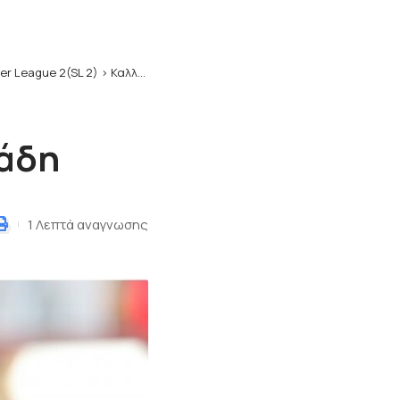
er League 2(SL 2)
>
Καλλιθέα: Πολύ κοντά σε Βοσνιάδη
ιάδη
1 Λεπτά αναγνωσης