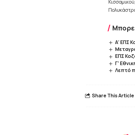
Κισσαμικού
Πολυκάστρ
Μπορεί
Α’ ΕΠΣ Κ
Μεταγρα
ΕΠΣ Κοζ
Γ’ Εθνι
Λεπτό π
Share This Article