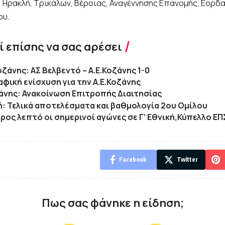
, Ηρακλή, Τρικάλων, Βέροιας, Αναγέννησης Επανομής, Εορδα
ου.
 επίσης να σας αρέσει
οζάνης: ΑΣ Βελβεντό – Α.Ε.Κοζάνης 1-0
φική ενίσχυση για την Α.Ε.Κοζάνης
άνης: Ανακοίνωση Επιτροπής Διαιτησίας
κή: Τελικά αποτελέσματα και βαθμολογία 2ου Ομίλου
ρος λεπτό οι σημερινοί αγώνες σε Γ’ Εθνική,Κύπελλο Ε
Facebook
Twitter
Πως σας φάνηκε η είδηση;