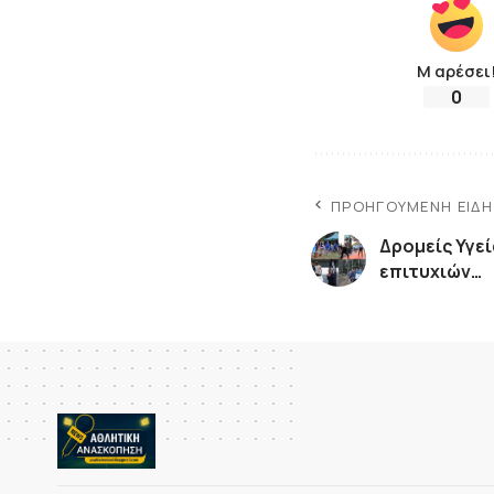
Μ αρέσει
0
ΠΡΟΗΓΟΎΜΕΝΗ ΕΊΔ
Δρομείς Υγεί
επιτυχιών…