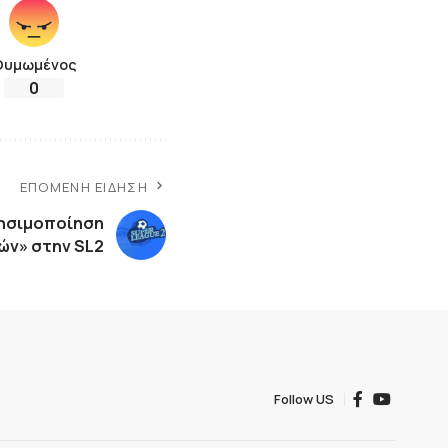
Θυμωμένος
0
ΕΠΌΜΕΝΗ ΕΊΔΗΣΗ
ρησιμοποίηση
ών» στην SL2
Follow US