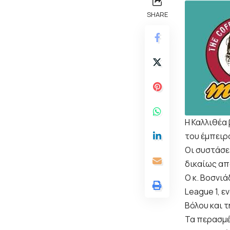
SHARE
Η Καλλιθέα
του έμπειρο
Οι συστάσει
δικαίως απ
Ο κ. Βοσνι
League 1, ε
Βόλου και τ
Τα περασμέ