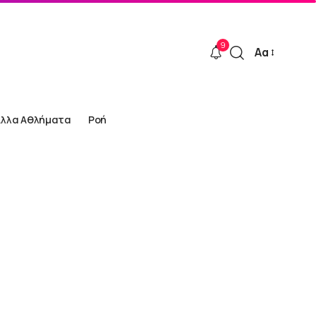
9
Αα
Font
Resizer
Άλλα Αθλήματα
Ροή