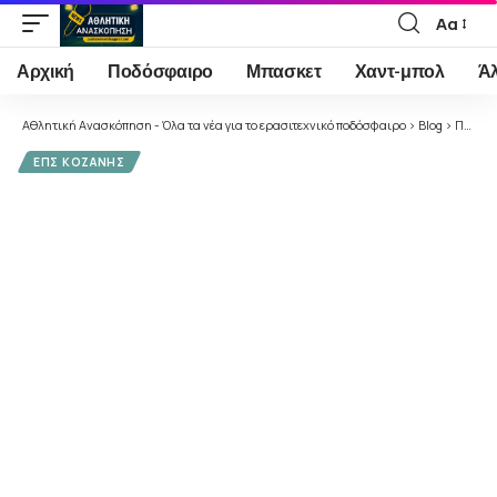
Αα
Font
Resizer
Αρχική
Ποδόσφαιρο
Μπασκετ
Χαντ-μπολ
Ά
Αθλητική Ανασκόπηση - Όλα τα νέα για το ερασιτεχνικό ποδόσφαιρο
>
Blog
>
Ποδόσφαιρο
ΕΠΣ ΚΟΖΆΝΗΣ