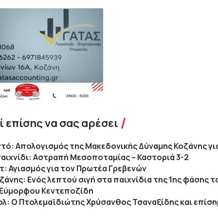
 επίσης να σας αρέσει
τό: Απολογισμός της Μακεδονικής Δύναμης Κοζάνης γι
παιχνίδι: Αστραπή Μεσοποταμίας – Καστοριά 3-2
: Αγιασμός για τον Πρωτέα Γρεβενών
Κοζάνης: Ενός λεπτού σιγή στα παιχνίδια της 1ης φάσης 
 Εύμορφου Κεντεποζίδη
λ: Ο Πτολεμαϊδιώτης Χρύσανθος Τσαναξίδης και επίσ