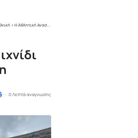
Εθνική
>
Η Αθλητική Ανασκόπηση στο παιχνίδι Αναγέννηση Καρδίτσας – Κοζάνη
ιχνίδι
η
0 Λεπτά αναγνωσης