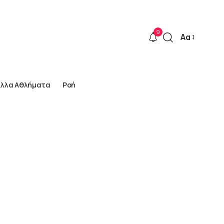
9
Αα
Font
Resizer
Άλλα Αθλήματα
Ροή