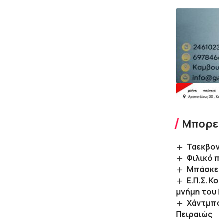
Μπορεί
Ταεκβον
Φιλικό 
Μπάσκετ
Ε.Π.Σ. 
μνήμη του
Χάντμπο
Πειραιώς