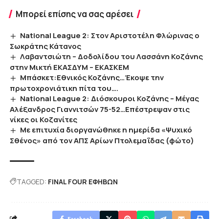
Μπορεί επίσης να σας αρέσει
National League 2: Στον Αριστοτέλη Φλώρινας ο
Σωκράτης Κάτανος
Λαβαντσιώτη – Δοδολίδου του Λασσάνη Κοζάνης
στην Μικτή ΕΚΑΣΔΥΜ – ΕΚΑΣΚΕΜ
Μπάσκετ:Εθνικός Κοζάνης…Έκοψε την
πρωτοχρονιάτικη πίτα του….
National League 2: Διόσκουροι Κοζάνης – Μέγας
Αλέξανδρος Γιαννιτσών 75-52…Επέστρεψαν στις
νίκες οι Κοζανίτες
Με επιτυχία διοργανώθηκε η ημερίδα «Ψυχικό
Σθένος» από τον ΑΠΣ Αρίων Πτολεμαΐδας (φώτο)
TAGGED:
FINAL FOUR ΕΦΗΒΩΝ
Facebook