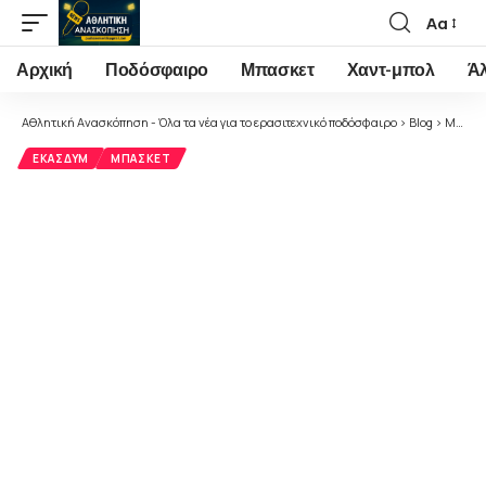
Αα
Font
Resizer
Αρχική
Ποδόσφαιρο
Μπασκετ
Χαντ-μπολ
Ά
Αθλητική Ανασκόπηση - Όλα τα νέα για το ερασιτεχνικό ποδόσφαιρο
>
Blog
>
Μπάσκετ
ΕΚΑΣΔΥΜ
ΜΠΆΣΚΕΤ