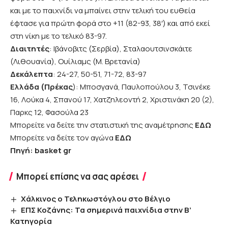
και με το παιχνίδι να μπαίνει στην τελική του ευθεία
έφτασε για πρώτη φορά στο +11 (82-93, 38′) και από εκεί
στη νίκη με το τελικό 83-97.
Διαιτητές
: Ιβάνοβιτς (Σερβία), Σταλαουτσινσκάιτε
(Λιθουανία), Ουίλιαμς (Μ. Βρετανία)
Δεκάλεπτα
: 24-27, 50-51, 71-72, 83-97
Ελλάδα (Πρέκας
): Μποσγανά, Παυλοπούλου 3, Τσινέκε
16, Λούκα 4, Σπανού 17, Χατζηλεοντή 2, Χριστινάκη 20 (2),
Παρκς 12, Φασούλα 23
Μπορείτε να δείτε την στατιστική της αναμέτρησης
ΕΔΩ
Μπορείτε να δείτε τον αγώνα
ΕΔΩ
Πηγή: basket gr
Μπορεί επίσης να σας αρέσει
Χάλκινος ο Τεληκωστόγλου στο Βέλγιο
ΕΠΣ Κοζάνης: Τα σημερινά παιχνίδια στην Β’
Κατηγορία