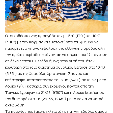
Οι οικοδέσποινες προηγήθηκαν με 5-0 (1’10’’) και 10-7
(4’10’’) με την Φόρμαν να ευστοχεί από τα 6μ75 και να
παραμένει ο «πονοκέφαλος» της ελληνικής ομάδας όλη
την πρώτη περίοδο, φτάνοντας να σημειώσει 17 πόντους
σε δέκα λεπτά! Η Ελλάδα όμως ήταν αυτή που ήταν
καλύτερη στο ίδιο διάστημα συνολικά, Έφτασε στο 10-13
(5’35’’) με τις Φασούλα, Χριστινάκη, Σπανού και
επέστρεψε μετατρέποντας το 16-15 (6’40’’) σε 18-23 με τη
Λούκα (9’). Τέσσερις συνεχόμενοι πόντοι από την
Τσινέκε έγραψαν το 21-27 (9’50’’) και η Λούκα διατήρησε
την διαφορά στο +6 (29-35, 12’45’’) με τη Δανία να μετρά
οχτώ λάθη.
Το παιχνίδι παρέμεινε «κλειστό» με τη γηπεδούχο ομάδα