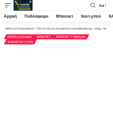
Αα
Font
Resizer
Αρχική
Ποδόσφαιρο
Μπασκετ
Χαντ-μπολ
Ά
Αθλητική Ανασκόπηση - Όλα τα νέα για το ερασιτεχνικό ποδόσφαιρο
>
Blog
>
Μπάσκετ
ΕΘΝΙΚΉ ΕΛΛΆΔΑΣ
ΜΠΆΣΚΕΤ
ΜΠΆΣΚΕΤ ΓΥΝΑΙΚΏΝ
ΣΗΜΑΝΤΙΚΌΤΕΡΑ