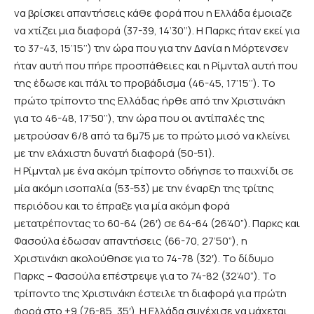
να βρίσκει απαντήσεις κάθε φορά που η Ελλάδα έμοιαζε
να χτίζει μια διαφορά (37-39, 14’30’’). H Παρκς ήταν εκεί για
το 37-43, 15’15’’) την ώρα που για την Δανία η Μόρτενσεν
ήταν αυτή που πήρε προσπάθειες και η Ρίμνταλ αυτή που
της έδωσε και πάλι το προβάδισμα (46-45, 17’15’’). Το
πρώτο τρίποντο της Ελλάδας ήρθε από την Χριστινάκη
για το 46-48, 17’50’’), την ώρα που οι αντίπαλές της
μετρούσαν 6/8 από τα 6μ75 με το πρώτο μισό να κλείνει
με την ελάχιστη δυνατή διαφορά (50-51).
Η Ρίμνταλ με ένα ακόμη τρίποντο οδήγησε το παιχνίδι σε
μία ακόμη ισοπαλία (53-53) με την έναρξη της τρίτης
περιόδου και το έπραξε για μία ακόμη φορά
μετατρέποντας το 60-64 (26′) σε 64-64 (26’40”). Παρκς και
Φασούλα έδωσαν απαντήσεις (66-70, 27’50”), η
Χριστινάκη ακολούθησε για το 74-78 (32′). Το δίδυμο
Παρκς – Φασούλα επέστρεψε για το 74-82 (32’40”). To
τρίποντο της Χριστινάκη έστειλε τη διαφορά για πρώτη
φορά στο +9 (76-85, 35′). Η Ελλάδα συνέχισε να μάχεται