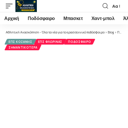
Αα
Font
Resizer
Αρχική
Ποδόσφαιρο
Μπασκετ
Χαντ-μπολ
Ά
Αθλητική Ανασκόπηση - Όλα τα νέα για το ερασιτεχνικό ποδόσφαιρο
>
Blog
>
Ποδόσφαιρο
ΕΠΣ ΚΟΖΆΝΗΣ
ΕΠΣ ΦΛΏΡΙΝΑΣ
ΠΟΔΌΣΦΑΙΡΟ
ΣΗΜΑΝΤΙΚΌΤΕΡΑ