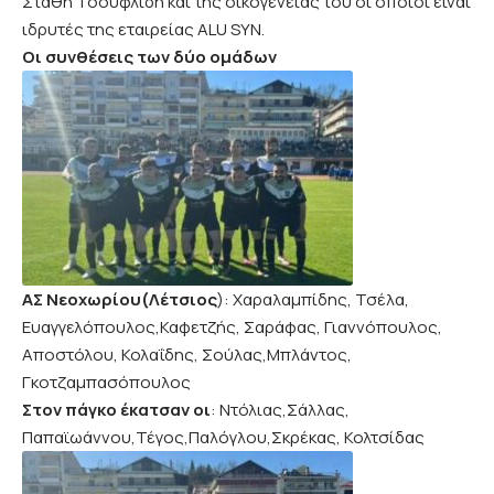
Στάθη Τσουφλίδη και της οικογένειας του οι οποίοι είναι
ιδρυτές της εταιρείας ALU SYN.
Οι συνθέσεις των δύο ομάδων
ΑΣ Νεοχωρίου(Λέτσιος
): Χαραλαμπίδης, Τσέλα,
Ευαγγελόπουλος,Καφετζής, Σαράφας, Γιαννόπουλος,
Αποστόλου, Κολαΐδης, Σούλας,Μπλάντος,
Γκοτζαμπασόπουλος
Στον πάγκο έκατσαν οι
: Ντόλιας,Σάλλας,
Παπαϊωάννου,Τέγος,Παλόγλου,Σκρέκας, Κολτσίδας