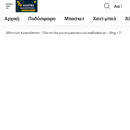
Αα
Font
Resizer
Αρχική
Ποδόσφαιρο
Μπασκετ
Χαντ-μπολ
Ά
Αθλητική Ανασκόπηση - Όλα τα νέα για το ερασιτεχνικό ποδόσφαιρο
>
Blog
>
Ποδόσφαιρο