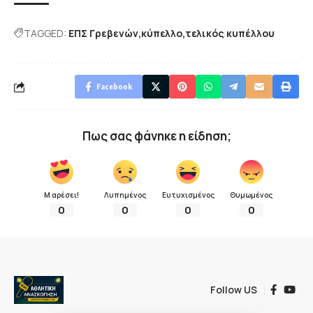
TAGGED:
ΕΠΣ Γρεβενών
κύπελλο
τελικός κυπέλλου
Facebook
Πως σας φάνηκε η είδηση;
Μ αρέσει!
Λυπημένος
Ευτυχισμένος
Θυμωμένος
0
0
0
0
Follow US