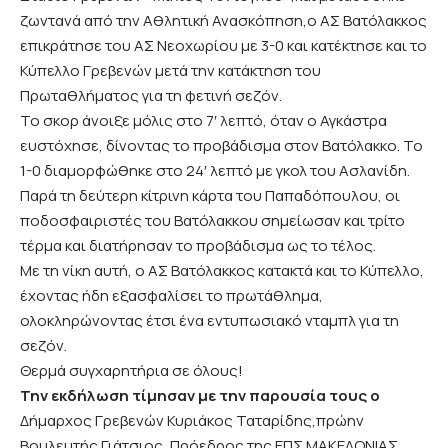
ζωντανά από την Αθλητική Ανασκόπηση,ο ΑΣ Βατόλακκος
επικράτησε του ΑΣ Νεοχωρίου με 3-0 και κατέκτησε και το
Κύπελλο Γρεβενών μετά την κατάκτηση του
Πρωταθλήματος για τη φετινή σεζόν.
Το σκορ άνοιξε μόλις στο 7′ λεπτό, όταν ο Αγκάστρα
ευστόχησε, δίνοντας το προβάδισμα στον Βατόλακκο. Το
1-0 διαμορφώθηκε στο 24′ λεπτό με γκολ του Ασλανίδη.
Παρά τη δεύτερη κίτρινη κάρτα του Παπαδόπουλου, οι
ποδοσφαιριστές του Βατόλακκου σημείωσαν και τρίτο
τέρμα και διατήρησαν το προβάδισμα ως το τέλος.
Με τη νίκη αυτή, ο ΑΣ Βατόλακκος κατακτά και το Κύπελλο,
έχοντας ήδη εξασφαλίσει το πρωτάθλημα,
ολοκληρώνοντας έτσι ένα εντυπωσιακό νταμπλ για τη
σεζόν.
Θερμά συγχαρητήρια σε όλους!
Την εκδήλωση τίμησαν με την παρουσία τους ο
Δήμαρχος Γρεβενών Κυριάκος Ταταρίδης,πρώην
Βουλευτής Γιάτσιος, Πρόεδρος της ΕΠΣ ΜΑΚΕΔΟΝΙΑΣ