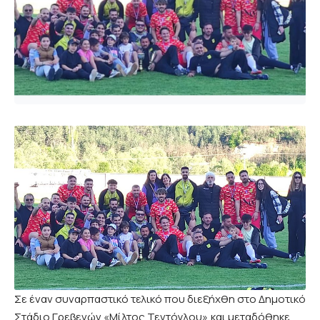
Σε έναν συναρπαστικό τελικό που διεξήχθη στο Δημοτικό
Στάδιο Γρεβενών «Μίλτος Τεντόγλου»,και μεταδόθηκε