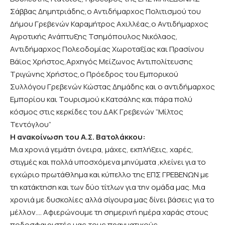
Σάββας Δημητριάδης,ο Αντιδήμαρχος Πολιτισμού του
Δήμου Γρεβενών Καραμήτρος Αχιλλέας,ο Αντιδήμαρχος
Αγροτικής Ανάπτυξης Τσημόπουλος Νικόλαος,
Αντιδήμαρχος Πολεοδομίας Χωροταξίας και Πρασίνου
Βάϊος Χρήστος,Αρχηγός Μείζωνος Αντιπολίτευσης
Τριγώνης Χρήστος,ο Πρόεδρος του Εμπορικού
Συλλόγου Γρεβενών Κώστας Δημάδης και ο αντιδήμαρχος
Εμπορίου και Τουρισμού κ.Κατσάλης και πάρα πολύ
κόσμος στις κερκίδες του ΔΑΚ Γρεβενών “Μίλτος
Τεντόγλου”
Η ανακοίνωση του Α.Σ. Βατολάκκου:
Μια χρονιά γεμάτη όνειρα, μάχες, εκπλήξεις, χαρές,
στιγμές και πολλά υποσχόμενα μηνύματα ,κλείνει για το
εγχώριο πρωτάθλημα και κύπελλο της ΕΠΣ ΓΡΕΒΕΝΩΝ με
τη κατάκτηση και των δύο τίτλων για την ομάδα μας. Μια
χρονιά με δυσκολίες αλλά σίγουρα μας δίνει βάσεις για το
μέλλον…. Αφιερώνουμε τη σημερινή ημέρα χαράς στους
ποδοσφαιριστές μας,τους πραγματικούς