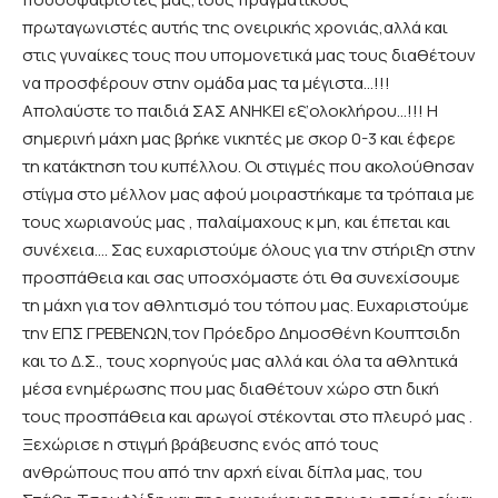
πρωταγωνιστές αυτής της ονειρικής χρονιάς,αλλά και
στις γυναίκες τους που υπομονετικά μας τους διαθέτουν
να προσφέρουν στην ομάδα μας τα μέγιστα…!!!
Απολαύστε το παιδιά ΣΑΣ ΑΝΗΚΕΙ εξ’ολοκλήρου…!!! Η
σημερινή μάχη μας βρήκε νικητές με σκορ 0-3 και έφερε
τη κατάκτηση του κυπέλλου. Οι στιγμές που ακολούθησαν
στίγμα στο μέλλον μας αφού μοιραστήκαμε τα τρόπαια με
τους χωριανούς μας , παλαίμαχους κ μη, και έπεται και
συνέχεια…. Σας ευχαριστούμε όλους για την στήριξη στην
προσπάθεια και σας υποσχόμαστε ότι θα συνεχίσουμε
τη μάχη για τον αθλητισμό του τόπου μας. Ευχαριστούμε
την ΕΠΣ ΓΡΕΒΕΝΩΝ,τον Πρόεδρο Δημοσθένη Κουπτσιδη
και το Δ.Σ., τους χορηγούς μας αλλά και όλα τα αθλητικά
μέσα ενημέρωσης που μας διαθέτουν χώρο στη δική
τους προσπάθεια και αρωγοί στέκονται στο πλευρό μας .
Ξεχώρισε η στιγμή βράβευσης ενός από τους
ανθρώπους που από την αρχή είναι δίπλα μας, του