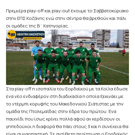
Πρεμιέρα play-off και play-out έχουμε το Σαββατοκύριακο
στην ΕΠΣ Κοζάνης ενώ στην σέντρα θα βρεθούν και πάλι
οι ομάδες της Β΄ Κατηγορίας.
Στα play-off η ισοπαλία του Εορδαϊκού με τα Κοίλα έδωσε
ένα νέο ενδιαφέρον στη διαδικασία η οποία ξεκινάει με
το ντέρμπι κορυφής του Μακεδονικού Σιάτιστας με την
ομάδα της Πτολεμαΐδας στην έδρα του πρώτου. Ένα
παιχνίδι που ίσως κρίνει πολλά αφού αν κερδίσουν οι
γηπεδούχοι η διαφορά θα πάει στους 3 και η συνέχεια θα
είναι συναρπαστική. Σε αντίθετη περίπτωση ο Εορδαϊκός