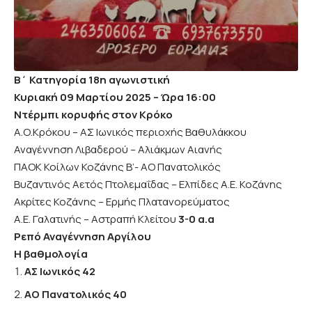
Β΄ Κατηγορία
18η αγωνιστική
Κυριακή 09 Μαρτίου 2025 – Ώρα 16:00
Ντέρμπι κορυφής στον Κρόκο
Α.Ο.Κρόκου – ΑΣ Ιωνικός περιοχής Βαθυλάκκου
Αναγέννηση Λιβαδερού – Αλιάκμων Αιανής
ΠΑΟΚ Κοίλων Κοζάνης Β’- ΑΟ Πανατολικός
Βυζαντινός Αετός Πτολεμαΐδας – Ελπίδες Α.Ε. Κοζάνης
Ακρίτες Κοζάνης – Ερμής Πλατανορεύματος
Α.Ε. Γαλατινής – Αστραπή Κλείτου
3-0 α.α
Ρεπό Αναγέννηση Αργίλου
Η βαθμολογία
ΑΣ Ιωνικός 42
ΑΟ Πανατολικός 40