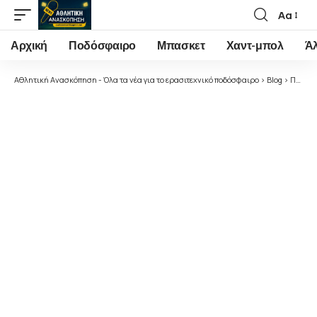
Αα
Font
Resizer
Αρχική
Ποδόσφαιρο
Μπασκετ
Χαντ-μπολ
Ά
Αθλητική Ανασκόπηση - Όλα τα νέα για το ερασιτεχνικό ποδόσφαιρο
>
Blog
>
Ποδόσφαιρο