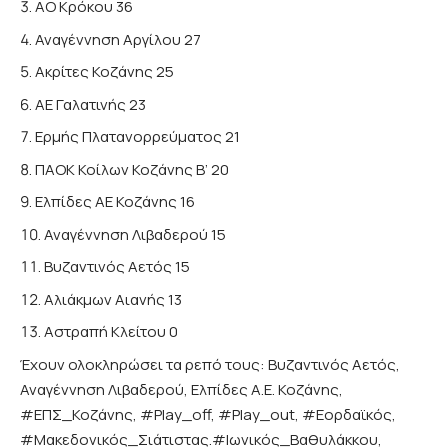
ΑΟ Κρόκου 36
Αναγέννηση Αργίλου 27
Ακρίτες Κοζάνης 25
ΑΕ Γαλατινής 23
Ερμής Πλατανορρεύματος 21
ΠΑΟΚ Κοίλων Κοζάνης Β’ 20
Ελπίδες ΑΕ Κοζάνης 16
Αναγέννηση Λιβαδερού 15
Βυζαντινός Αετός 15
Αλιάκμων Αιανής 13
Αστραπή Κλείτου 0
Έχουν ολοκληρώσει τα ρεπό τους: Βυζαντινός Αετός,
Αναγέννηση Λιβαδερού, Ελπίδες Α.Ε. Κοζάνης,
#ΕΠΣ_Κοζάνης, #Play_off, #Play_out, #Εορδαϊκός,
#Μακεδονικός_Σιάτιστας.#Ιωνικός_Βαθυλάκκου,