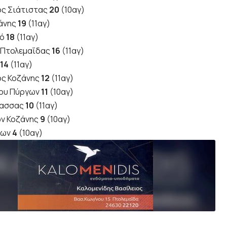
ός Σιάτιστας
20
(10αγ)
άνης
19
(11αγ)
τό
18
(11αγ)
 Πτολεμαΐδας
16
(11αγ)
14
(11αγ)
ός Κοζάνης
12
(11αγ)
ίου Πύργων
11
(10αγ)
δασσας
10
(11αγ)
ν Κοζάνης
9
(10αγ)
ίων
4
(10αγ)