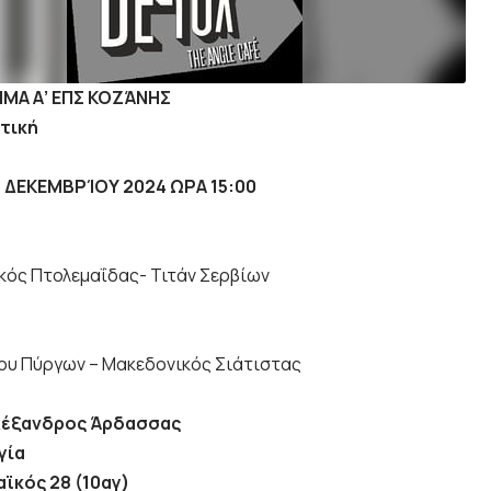
Α Α’ ΕΠΣ ΚΟΖΆΝΗΣ
στική
8 ΔΕΚΕΜΒΡΊΟΥ 2024 ΩΡΑ 15:00
κός Πτολεμαΐδας- Τιτάν Σερβίων
ου Πύργων – Μακεδονικός Σιάτιστας
λέξανδρος Άρδασσας
γία
ϊκός 28 (10αγ)