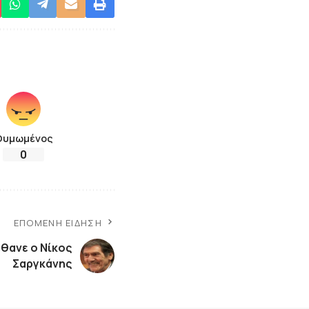
Θυμωμένος
0
ΕΠΌΜΕΝΗ ΕΊΔΗΣΗ
θανε ο Νίκος
Σαργκάνης