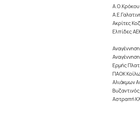
Α.Ο.Κρόκου 
Α.Ε.Γαλατιν
Ακρίτες Κοζ
Ελπίδες ΑΕΚ
Αναγέννηση 
Αναγέννηση
Ερμής Πλατ
ΠΑΟΚ Κοίλω
Αλιάκμων Α
Βυζαντινός
Αστραπή Κλ