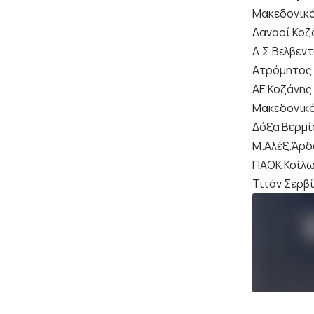
Μακεδονικ
Δαναοί Κοζ
Α.Σ.Βελβεν
Ατρόμητος
ΑΕ Κοζάνης
Μακεδονικ
Δόξα Βερμ
Μ.Αλέξ.Άρ
ΠΑΟΚ Κοίλω
Τιτάν Σερβ