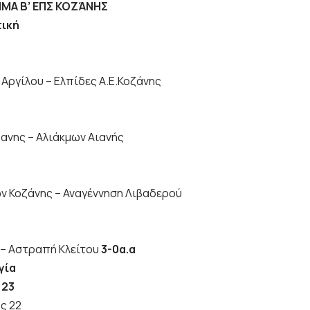
Α Β’ ΕΠΣ ΚΟΖΆΝΗΣ
τική
 Αργίλου – Ελπίδες Α.Ε.Κοζάνης
ζανης – Αλιάκμων Αιανής
ν Κοζάνης – Αναγέννηση Λιβαδερού
ς – Αστραπή Κλείτου
3-0α.α
γία
 23
ς 22