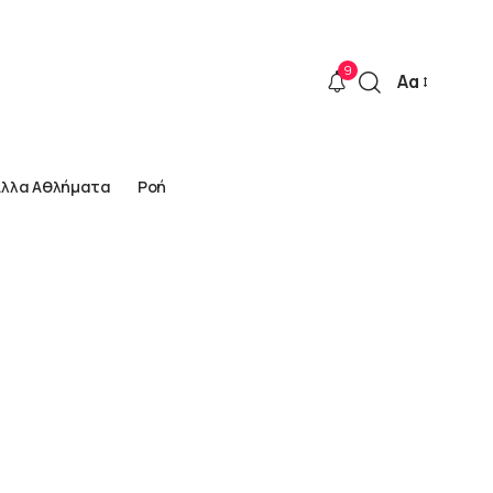
9
Αα
Font
Resizer
Άλλα Αθλήματα
Ροή