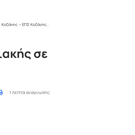
 Κοζάνης
>
ΕΠΣ Κοζάνης: Το μενού της Κυριακής σε Α’ και Β’ Κατηγορία
ιακής σε
1 Λεπτά αναγνωσης