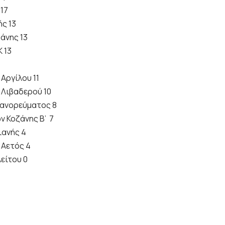
17
ής 13
άνης 13
 13
Αργίλου 11
 Λιβαδερού 10
ανορεύματος 8
ν Κοζάνης Β’ 7
ιανής 4
 Αετός 4
είτου 0