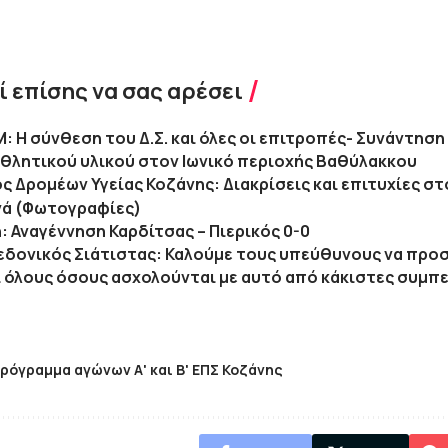
 επίσης να σας αρέσει
: Η σύνθεση του Δ.Σ. και όλες οι επιτροπές- Συνάντηση 
θλητικού υλικού στον Ιωνικό περιοχής Βαθύλακκου
ς Δρομέων Υγείας Κοζάνης: Διακρίσεις και επιτυχίες στον
νά (Φωτογραφίες)
ή: Αναγέννηση Καρδίτσας – Πιερικός 0-0
εδονικός Σιάτιστας: Καλούμε τους υπεύθυνους να προ
ι όλους όσους ασχολούνται με αυτό από κάκιστες συμπ
ρόγραμμα αγώνων Α' και Β' ΕΠΣ Κοζάνης