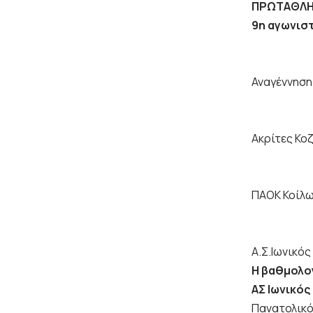
ΠΡΩΤΑΘΛΗΜ
9η αγωνισ
Αναγέννηση
Ακρίτες Κο
ΠΑΟΚ Κοίλω
Α.Σ.Ιωνικό
Η βαθμολο
ΑΣ Ιωνικός
Πανατολικό