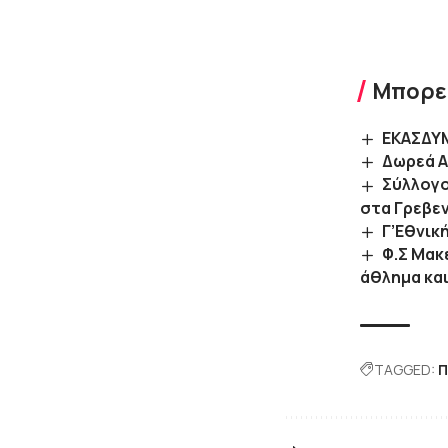
Μπορεί
ΕΚΑΣΔΥΜ
Δωρεά Α
Σύλλογο
στα Γρεβε
Γ’Εθνικ
Φ.Σ Μακ
άθλημα κα
TAGGED:
Π