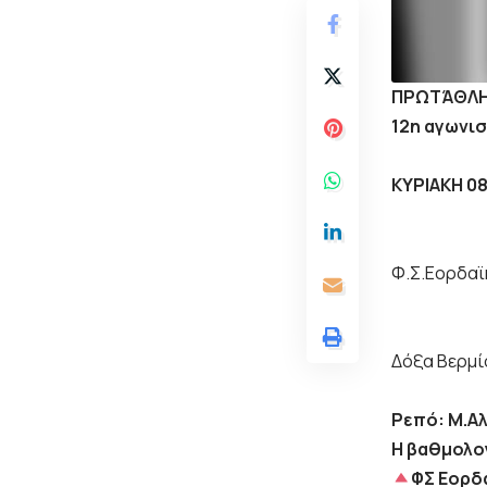
ΠΡΩΤΆΘΛΗΜ
12η αγωνι
ΚΥΡΙΑΚΗ 0
Φ.Σ.Εορδαϊ
Δόξα Βερμί
Ρεπό: Μ.Α
Η βαθμολο
ΦΣ Εορδα