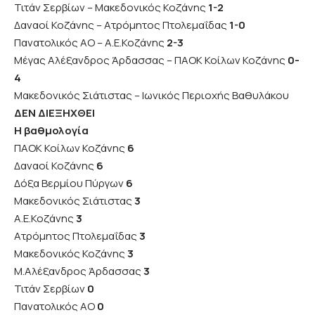
Τιτάν Σερβίων – Μακεδονικός Κοζάνης
1-2
Δαναοί Κοζάνης – Ατρόμητος Πτολεμαΐδας
1-0
Πανατολικός ΑΟ – Α.Ε.Κοζάνης
2-3
Μέγας Αλέξανδρος Άρδασσας – ΠΑΟΚ Κοίλων Κοζάνης
0-
4
Μακεδονικός Σιάτιστας – Ιωνικός Περιοχής Βαθυλάκου
ΔΕΝ ΔΙΕΞΗΧΘΕΙ
Η βαθμολογία
ΠΑΟΚ Κοίλων Κοζάνης
6
Δαναοί Κοζάνης
6
Δόξα Βερμίου Πύργων
6
Μακεδονικός Σιάτιστας
3
Α.Ε.Κοζάνης
3
Ατρόμητος Πτολεμαΐδας
3
Μακεδονικός Κοζάνης
3
Μ.Αλέξανδρος Άρδασσας
3
Τιτάν Σερβίων
0
Πανατολικός ΑΟ
0