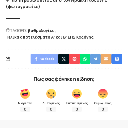
Κοπή βασιλόπιτας από τον Ηρακλή Κοζάνης
(φωτογραφίες)
TAGGED:
βαθμολογίες
Τελικά αποτελέσματα Α' και Β' ΕΠΣ Κοζάνης
Facebook
Πως σας φάνηκε η είδηση;
Μ αρέσει!
Λυπημένος
Ευτυχισμένος
Θυμωμένος
0
0
0
0