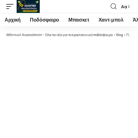
Αα
Font
Resizer
Αρχική
Ποδόσφαιρο
Μπασκετ
Χαντ-μπολ
Ά
Αθλητική Ανασκόπηση - Όλα τα νέα για το ερασιτεχνικό ποδόσφαιρο
>
Blog
>
Ποδόσφαιρο