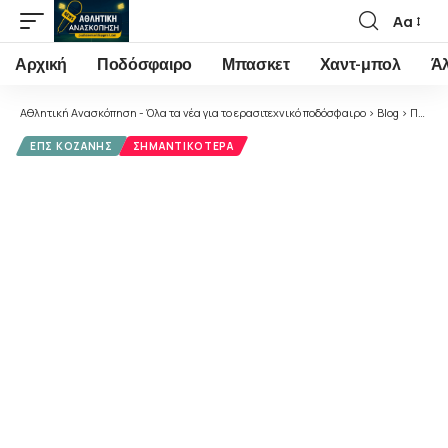
Αα
Font
Resizer
Αρχική
Ποδόσφαιρο
Μπασκετ
Χαντ-μπολ
Ά
Αθλητική Ανασκόπηση - Όλα τα νέα για το ερασιτεχνικό ποδόσφαιρο
>
Blog
>
Ποδόσφαιρο
ΕΠΣ ΚΟΖΆΝΗΣ
ΣΗΜΑΝΤΙΚΌΤΕΡΑ