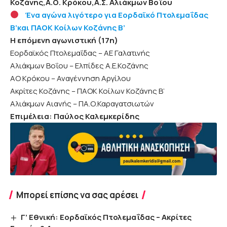
Κοζάνης,Α.Ο. Κρόκου,Α.Σ. Αλιάκμων Βοΐου
Ένα αγώνα λιγότερο για Εορδαϊκό Πτολεμαΐδας
Β’και ΠΑΟΚ Κοίλων Κοζάνης Β’
Η επόμενη αγωνιστική (17η)
Εορδαϊκός Πτολεμαΐδας – ΑΕ Γαλατινής
Αλιάκμων Βοΐου – Ελπίδες Α.Ε.Κοζάνης
ΑΟ Κρόκου – Αναγέννηση Αργίλου
Ακρίτες Κοζάνης – ΠΑΟΚ Κοίλων Κοζάνης Β’
Αλιάκμων Αιανής – ΠΑ.Ο.Καραγατσιωτών
Επιμέλεια: Παύλος Καλεμκερίδης
Μπορεί επίσης να σας αρέσει
Γ’ Εθνική: Εορδαϊκός Πτολεμαΐδας – Ακρίτες