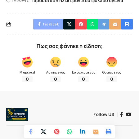
TAGGED:
Παρουσίαση ηλεκτρονικού φύλλου αγώνα
Facebook
Πως σας φάνηκε η είδηση;
Μ αρέσει!
Λυπημένος
Ευτυχισμένος
Θυμωμένος
0
0
0
0
Follow US
© 2022 Αθλητική ανασκόπηση