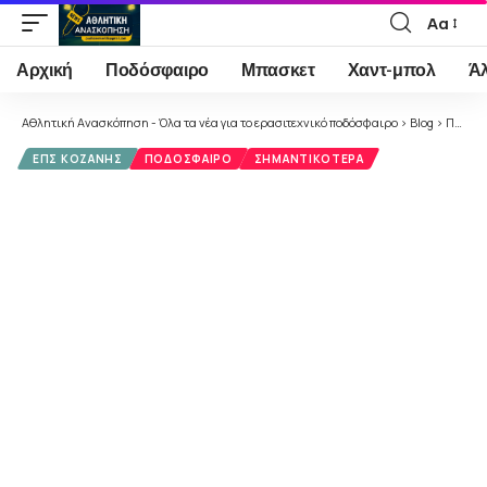
Αα
Font
Resizer
Αρχική
Ποδόσφαιρο
Μπασκετ
Χαντ-μπολ
Ά
Αθλητική Ανασκόπηση - Όλα τα νέα για το ερασιτεχνικό ποδόσφαιρο
>
Blog
>
Ποδόσφαιρο
ΕΠΣ ΚΟΖΆΝΗΣ
ΠΟΔΌΣΦΑΙΡΟ
ΣΗΜΑΝΤΙΚΌΤΕΡΑ