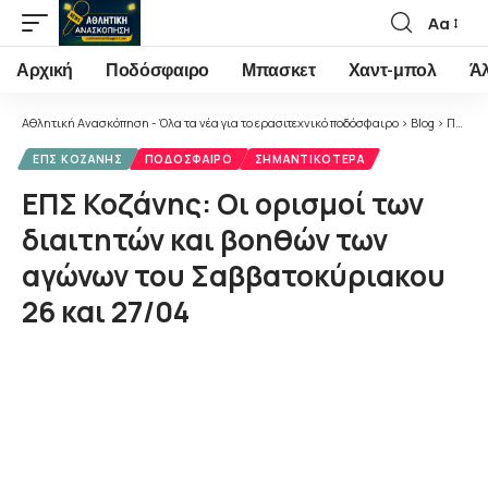
Αα
Font
Resizer
Αρχική
Ποδόσφαιρο
Μπασκετ
Χαντ-μπολ
Ά
Αθλητική Ανασκόπηση - Όλα τα νέα για το ερασιτεχνικό ποδόσφαιρο
>
Blog
>
Ποδόσφαιρο
ΕΠΣ ΚΟΖΆΝΗΣ
ΠΟΔΌΣΦΑΙΡΟ
ΣΗΜΑΝΤΙΚΌΤΕΡΑ
ΕΠΣ Κοζάνης: Οι ορισμοί των
διαιτητών και βοηθών των
αγώνων του Σαββατοκύριακου
26 και 27/04