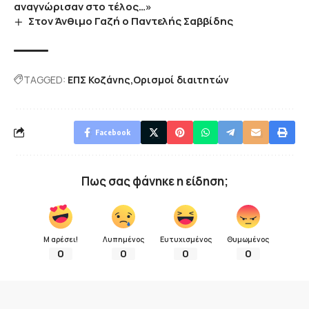
αναγνώρισαν στο τέλος…»
Στον Άνθιμο Γαζή ο Παντελής Σαββίδης
TAGGED:
ΕΠΣ Κοζάνης
Ορισμοί διαιτητών
Facebook
Πως σας φάνηκε η είδηση;
Μ αρέσει!
Λυπημένος
Ευτυχισμένος
Θυμωμένος
0
0
0
0