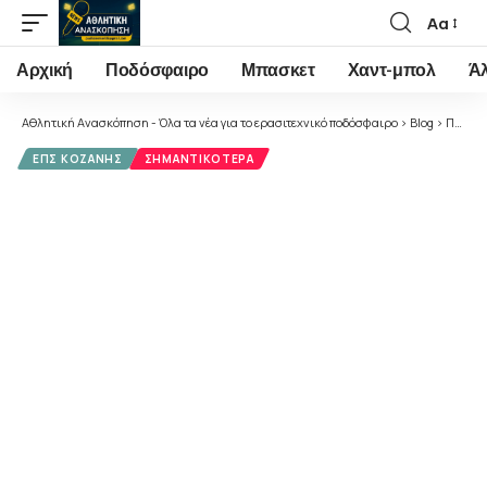
Αα
Font
Resizer
Αρχική
Ποδόσφαιρο
Μπασκετ
Χαντ-μπολ
Ά
Αθλητική Ανασκόπηση - Όλα τα νέα για το ερασιτεχνικό ποδόσφαιρο
>
Blog
>
Ποδόσφαιρο
ΕΠΣ ΚΟΖΆΝΗΣ
ΣΗΜΑΝΤΙΚΌΤΕΡΑ