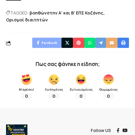
TAGGED:
βοηθώνστην Α' και Β' ΕΠΣ Κοζάνης
Ορισμοί διαιτητών
Facebook
Πως σας φάνηκε η είδηση;
Μ αρέσει!
Λυπημένος
Ευτυχισμένος
Θυμωμένος
0
0
0
0
Follow US