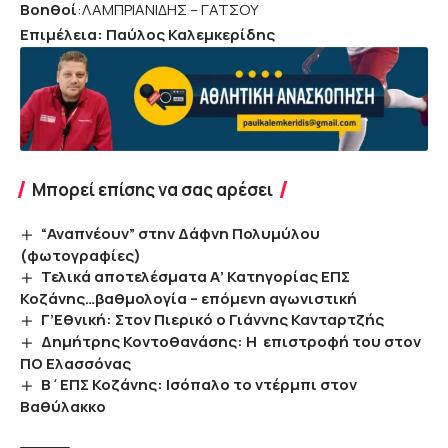
Βοηθοί
:ΛΑΜΠΡΙΑΝΙΔΗΣ – ΓΑΤΣΟΥ
Επιμέλεια: Παύλος Καλεμκερίδης
Μπορεί επίσης να σας αρέσει
“Αναπνέουν” στην Δάφνη Πολυμύλου
(φωτογραφίες)
Τελικά αποτελέσματα Α’ Κατηγορίας ΕΠΣ
Κοζάνης…βαθμολογία – επόμενη αγωνιστική
Γ’Εθνική: Στον Πιερικό ο Γιάννης Κανταρτζής
Δημήτρης Κοντοθανάσης: Η επιστροφή του στον
ΠΟ Ελασσόνας
Β΄ΕΠΣ Κοζάνης: Ισόπαλο το ντέρμπι στον
Βαθύλακκο