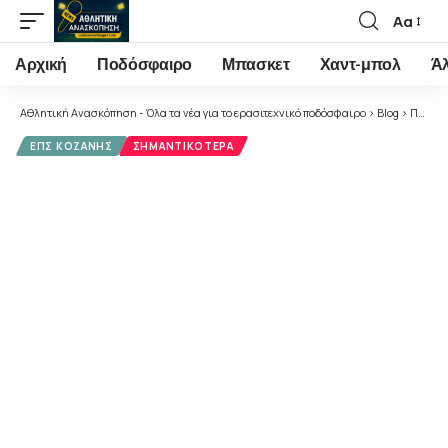
Αα
Font
Resizer
Αρχική
Ποδόσφαιρο
Μπασκετ
Χαντ-μπολ
Ά
Αθλητική Ανασκόπηση - Όλα τα νέα για το ερασιτεχνικό ποδόσφαιρο
>
Blog
>
Ποδόσφαιρο
ΕΠΣ ΚΟΖΆΝΗΣ
ΣΗΜΑΝΤΙΚΌΤΕΡΑ