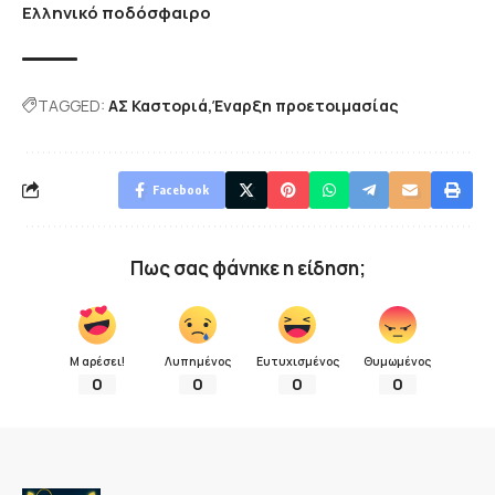
Ελληνικό ποδόσφαιρο
TAGGED:
ΑΣ Καστοριά
Έναρξη προετοιμασίας
Facebook
Πως σας φάνηκε η είδηση;
Μ αρέσει!
Λυπημένος
Ευτυχισμένος
Θυμωμένος
0
0
0
0