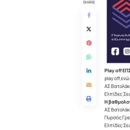
SHARE
Play off Ε
play off,εν
ΑΣ Βατολάκ
Ελπίδες Σει
Η βαθμολο
ΑΣ Βατολάκ
Πυρσός Γρε
Ελπίδες Σει