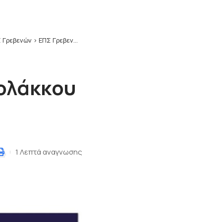
 Γρεβενών
>
ΕΠΣ Γρεβενών: Ντέρμπι ΑΣ Βατολάκκου – Πυρσού Γρεβενών
ολάκκου
1 Λεπτά αναγνωσης