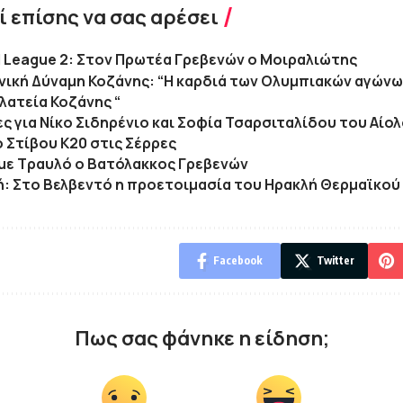
 επίσης να σας αρέσει
l League 2: Στον Πρωτέα Γρεβενών ο Μοιραλιώτης
ική Δύναμη Κοζάνης: “Η καρδιά των Ολυμπιακών αγώνω
λατεία Κοζάνης “
ες για Νίκο Σιδηρένιο και Σοφία Τσαρσιταλίδου του Αί
 Στίβου Κ20 στις Σέρρες
με Τραυλό ο Βατόλακκος Γρεβενών
ή: Στο­­ Βελβεντό η­ προετοιμασία­ του­ Ηρακλή ­Θερμαϊκού
Facebook
Twitter
Πως σας φάνηκε η είδηση;