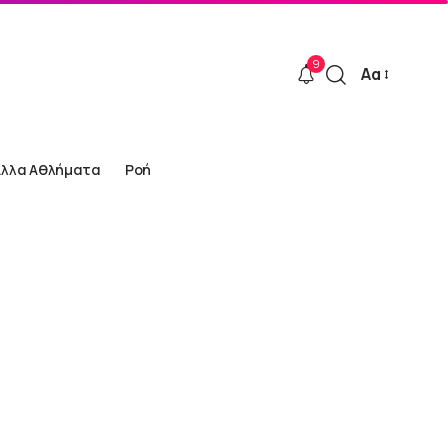
9
Αα
Font
Resizer
Άλλα Αθλήματα
Ροή