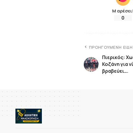
Μ αρέσει
0
ΠΡΟΗΓΟΎΜΕΝΗ ΕΊΔ
Πιερικός: Χ
Κοζάνη για ν
βραβεύει….