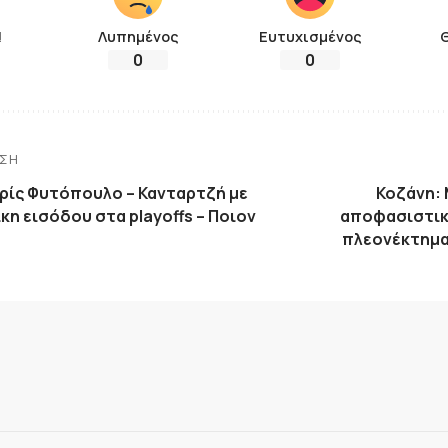
!
Λυπημένος
Ευτυχισμένος
0
0
ΗΣΗ
ωρίς Φυτόπουλο – Κανταρτζή με
Κοζάνη: 
ίκη εισόδου στα playoffs – Ποιον
αποφασιστικ
πλεονέκτημα 