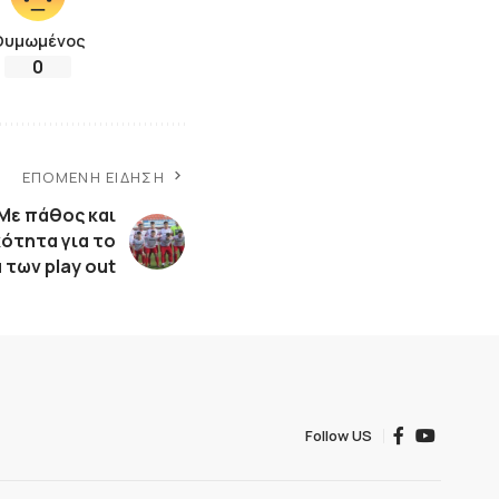
Θυμωμένος
0
ΕΠΌΜΕΝΗ ΕΊΔΗΣΗ
Με πάθος και
ότητα για το
των play out
Follow US