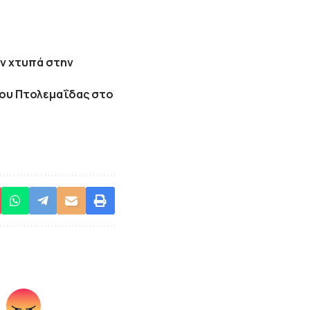
ν χτυπά στην
ολου Πτολεμαΐδας στο