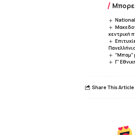
Μπορεί
Nationa
Μακεδον
κεντρική π
Επιτυχί
Πανελλήνιο
“Μπαμ” 
Γ’ Εθνικ
Share This Article