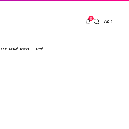
9
Αα
Font
Resizer
Άλλα Αθλήματα
Ροή