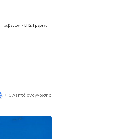
 Γρεβενών
>
ΕΠΣ Γρεβενών: Δηλώσεις σε Πρωτάθλημα και Κύπελλο
0 Λεπτά αναγνωσης