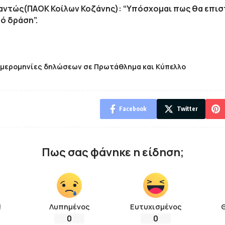
αντώς(ΠΑΟΚ Κοίλων Κοζάνης): “Υπόσχομαι πως θα επι
ό δράση”.
μερομηνίες δηλώσεων σε Πρωτάθλημα και Κύπελλο
Facebook
Twitter
Πως σας φάνηκε η είδηση;
!
Λυπημένος
Ευτυχισμένος
0
0