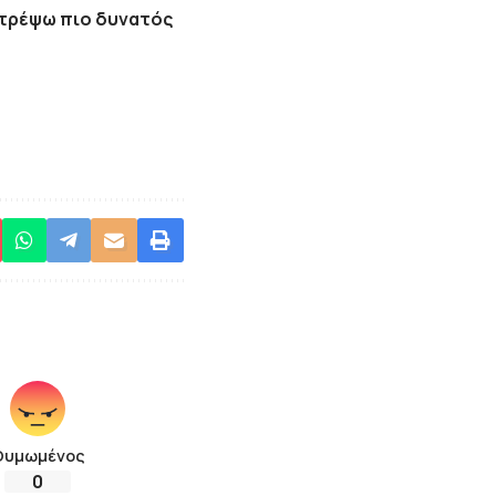
στρέψω πιο δυνατός
Θυμωμένος
0