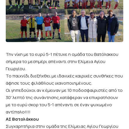
Την νίκη με το ευρύ 5-1 πέτυχε η ομάδα του Βατόλακκου
σήμερα το μεσημέρι απέναντι στην Ελίμεια Αγίου
Γεωργίου.
Το παιχνίδι διεξήχθει με ιδανικές καιρικές συνθήκες που
άφησε τους φιλάθλους ικανοποιημένους.
Οι γηπεδούχοι αν κ έμειναν με 10 ποδοσφαιριστές από το
30′ λεπτό της συνάντησης,κατάφεραν να επικρατήσουν
με το ευρύ σκορ του 5-1 απέναντι σε έναν ψυχωμένο
αντίπαλο!!!!
ΑΣ Βατολάκκου
Συγχαρητήρια στην ομάδα της Ελίμειας Αγίου Γεωργίου