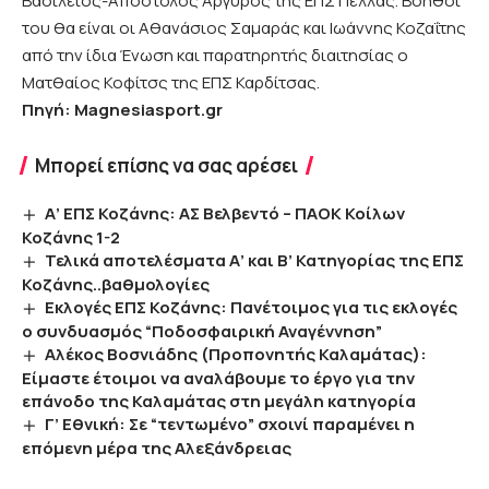
Βασίλειος-Απόστολος Αργυρός της ΕΠΣ Πέλλας. Βοηθοί
του θα είναι οι Αθανάσιος Σαμαράς και Ιωάννης Κοζαΐτης
από την ίδια Ένωση και παρατηρητής διαιτησίας ο
Ματθαίος Κοφίτσς της ΕΠΣ Καρδίτσας.
Πηγή: Magnesiasport.gr
Μπορεί επίσης να σας αρέσει
Α’ ΕΠΣ Κοζάνης: ΑΣ Βελβεντό – ΠΑΟΚ Κοίλων
Κοζάνης 1-2
Τελικά αποτελέσματα Α’ και Β’ Κατηγορίας της ΕΠΣ
Κοζάνης..βαθμολογίες
Εκλογές ΕΠΣ Κοζάνης: Πανέτοιμος για τις εκλογές
ο συνδυασμός “Ποδοσφαιρική Αναγέννηση”
Αλέκος Βοσνιάδης (Προπονητής Καλαμάτας):
Είμαστε έτοιμοι να αναλάβουμε το έργο για την
επάνοδο της Καλαμάτας στη μεγάλη κατηγορία
Γ’ Εθνική: Σε “τεντωμένο” σχοινί παραμένει η
επόμενη μέρα της Αλεξάνδρειας