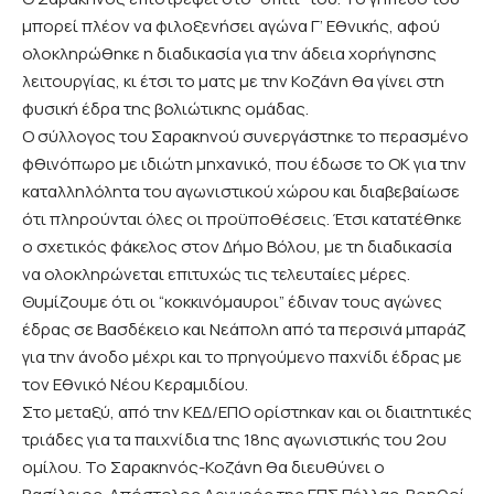
μπορεί πλέον να φιλοξενήσει αγώνα Γ’ Εθνικής, αφού
ολοκληρώθηκε η διαδικασία για την άδεια χορήγησης
λειτουργίας, κι έτσι το ματς με την Κοζάνη θα γίνει στη
φυσική έδρα της βολιώτικης ομάδας.
Ο σύλλογος του Σαρακηνού συνεργάστηκε το περασμένο
φθινόπωρο με ιδιώτη μηχανικό, που έδωσε το ΟΚ για την
καταλληλόλητα του αγωνιστικού χώρου και διαβεβαίωσε
ότι πληρούνται όλες οι προϋποθέσεις. Έτσι κατατέθηκε
ο σχετικός φάκελος στον Δήμο Βόλου, με τη διαδικασία
να ολοκληρώνεται επιτυχώς τις τελευταίες μέρες.
Θυμίζουμε ότι οι “κοκκινόμαυροι” έδιναν τους αγώνες
έδρας σε Βασδέκειο και Νεάπολη από τα περσινά μπαράζ
για την άνοδο μέχρι και το πρηγούμενο παχνίδι έδρας με
τον Εθνικό Νέου Κεραμιδίου.
Στο μεταξύ, από την ΚΕΔ/ΕΠΟ ορίστηκαν και οι διαιτητικές
τριάδες για τα παιχνίδια της 18ης αγωνιστικής του 2ου
ομίλου. Το Σαρακηνός-Κοζάνη θα διευθύνει ο