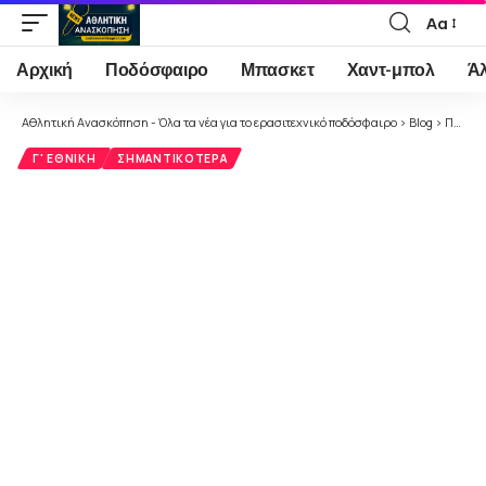
Αα
Font
Resizer
Αρχική
Ποδόσφαιρο
Μπασκετ
Χαντ-μπολ
Ά
Αθλητική Ανασκόπηση - Όλα τα νέα για το ερασιτεχνικό ποδόσφαιρο
>
Blog
>
Ποδόσφαιρο
Γ' ΕΘΝΙΚΉ
ΣΗΜΑΝΤΙΚΌΤΕΡΑ