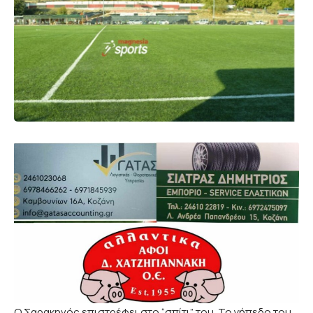
Ο Σαρακηνός επιστρέφει στο “σπίτι” του. Το γήπεδο του