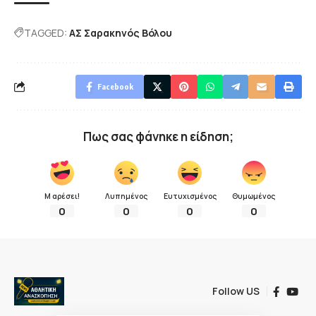
TAGGED:
ΑΣ Σαρακηνός Βόλου
Facebook
Πως σας φάνηκε η είδηση;
Μ αρέσει!
Λυπημένος
Ευτυχισμένος
Θυμωμένος
0
0
0
0
Follow US