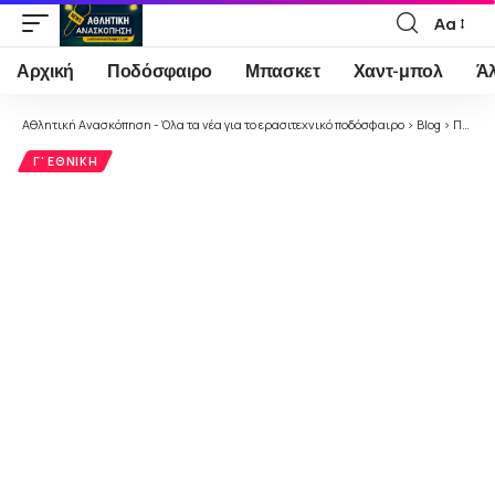
Αα
Font
Resizer
Αρχική
Ποδόσφαιρο
Μπασκετ
Χαντ-μπολ
Ά
Αθλητική Ανασκόπηση - Όλα τα νέα για το ερασιτεχνικό ποδόσφαιρο
>
Blog
>
Ποδόσφαιρο
Γ' ΕΘΝΙΚΉ