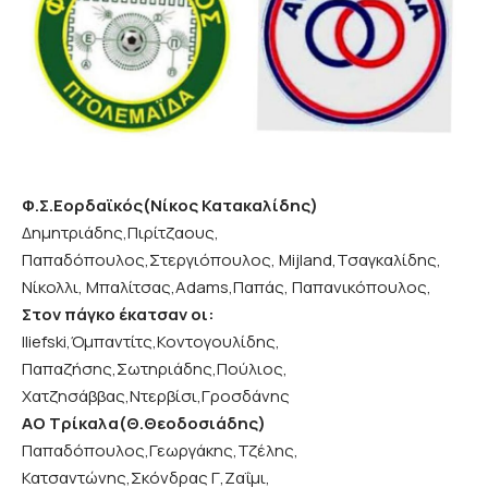
Φ.Σ.Εορδαϊκός(Νίκος Κατακαλίδης)
Δημητριάδης,Πιρίτζαους,
Παπαδόπουλος,Στεργιόπουλος, Mijland,Τσαγκαλίδης,
Νίκολλι, Μπαλίτσας,Αdams,Παπάς, Παπανικόπουλος,
Στον πάγκο έκατσαν οι:
Ιliefski,Όμπαντίτς,Κοντογουλίδης,
Παπαζήσης,Σωτηριάδης,Πούλιος,
Χατζησάββας,Ντερβίσι,Γροσδάνης
ΑΟ Τρίκαλα(Θ.Θεοδοσιάδης)
Παπαδόπουλος,Γεωργάκης,Τζέλης,
Κατσαντώνης,Σκόνδρας Γ,Ζαΐμι,