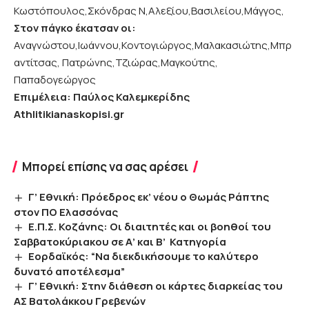
Κωστόπουλος,Σκόνδρας Ν,Αλεξίου,Βασιλείου,Μάγγος,
Στον πάγκο έκατσαν οι:
Αναγνώστου,Ιωάννου,Κοντογιώργος,Μαλακασιώτης,Μπρ
αντίτσας, Πατρώνης,Τζιώρας,Μαγκούτης,
Παπαδογεώργος
Επιμέλεια: Παύλος Καλεμκερίδης
Athlitikianaskopisi.gr
Μπορεί επίσης να σας αρέσει
Γ’ Εθνική: Πρόεδρος εκ’ νέου ο Θωμάς Ράπτης
στον ΠΟ Ελασσόνας
Ε.Π.Σ. Κοζάνης: Οι διαιτητές και οι βοηθοί του
Σαββατοκύριακου σε Α’ και Β’ Κατηγορία
Εορδαϊκός: “Να διεκδικήσουμε το καλύτερο
δυνατό αποτέλεσμα”
Γ’ Εθνική: Στην διάθεση οι κάρτες διαρκείας του
ΑΣ Βατολάκκου Γρεβενών