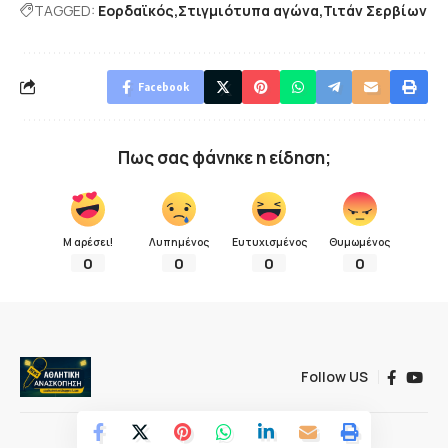
TAGGED:
Εορδαϊκός
Στιγμιότυπα αγώνα
Τιτάν Σερβίων
Facebook
Πως σας φάνηκε η είδηση;
Μ αρέσει!
Λυπημένος
Ευτυχισμένος
Θυμωμένος
0
0
0
0
Follow US
© 2022 Αθλητική ανασκόπηση