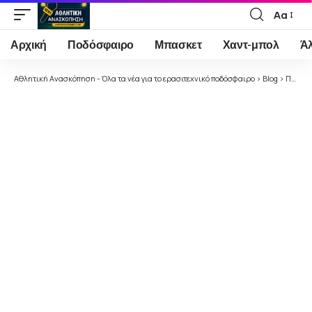
Αα
Font
Resizer
Αρχική
Ποδόσφαιρο
Μπασκετ
Χαντ-μπολ
Ά
Αθλητική Ανασκόπηση - Όλα τα νέα για το ερασιτεχνικό ποδόσφαιρο
>
Blog
>
Ποδόσφαιρο