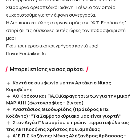
χειρουργό ορθοπεδικό Ιωάννη Τζέλλιο τον οποίο
ευχαριστούμε για την άψογη συνεργασία.
Η Διοίκηση και όλος ο οργανισμός του “Φ.Σ. Εορδαϊκός”
στηρίζει τις δύσκολες αυτές ώρες τον ποδοσφαιριστή
μας!
Γκάμπρι περαστικά και γρήγορα κοντά μας!
Πηγή: Eordaikos fc
Μπορεί επίσης να σας αρέσει
Κοντά σε συμφωνία με την Αρτάκη ο Νίκος
Κοροβέσης
ΑΟ Κρόκου και ΠΑ.Ο.Καραγατσιωτών για την μικρή
ΜΑΡΙΑ!!! (φωτογραφίες – βίντεο)
Αναστάσιος Θεοδωρίδης (Πρόεδρος ΕΠΣ
Κοζάνης): “Τα Σαββατοκύριακα μας είναι γιορτή”
Στον Αιγέα Πλωμαρίου ο πρώην τερματοφύλακας
της ΑΕΠ Κοζάνης Χρήστος Καλιαμπάκας
Α’ Ε.Π.Σ.Κοζάνης: Μέγας Αλέξανδρος Άρδασσας –