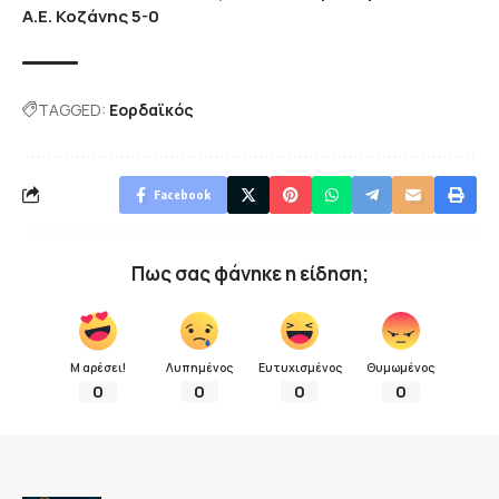
Α.Ε. Κοζάνης 5-0
TAGGED:
Εορδαϊκός
Facebook
Πως σας φάνηκε η είδηση;
Μ αρέσει!
Λυπημένος
Ευτυχισμένος
Θυμωμένος
0
0
0
0