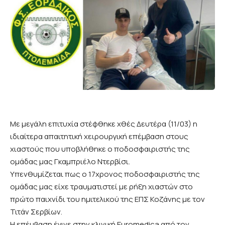
Με μεγάλη επιτυχία στέφθηκε χθές Δευτέρα (11/03) η
ιδιαίτερα απαιτητική χειρουργική επέμβαση στους
χιαστούς που υποβλήθηκε ο ποδοσφαιριστής της
ομάδας μας Γκαμπριέλο Ντερβίσι.
Υπενθυμίζεται πως ο 17χρονος ποδοσφαιριστής της
ομάδας μας είχε τραυματιστεί με ρήξη χιαστών στο
πρώτο παιχνίδι του ημιτελικού της ΕΠΣ Κοζάνης με τον
Τιτάν Σερβίων.
Η επέμβαση έγινε στην κλινική Euromedica από τον