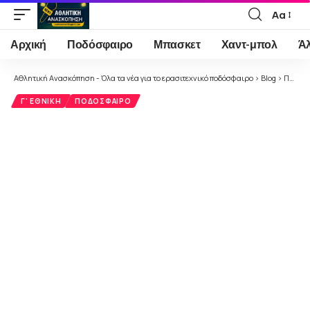
Αα
Font
Resizer
Αρχική
Ποδόσφαιρο
Μπασκετ
Χαντ-μπολ
Ά
Αθλητική Ανασκόπηση - Όλα τα νέα για το ερασιτεχνικό ποδόσφαιρο
>
Blog
>
Ποδόσφαιρο
Γ' ΕΘΝΙΚΉ
ΠΟΔΌΣΦΑΙΡΟ