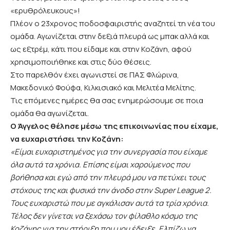
«ερυθρόλευκους»!
Πλέον ο 23χρονος ποδοσφαιριστής αναζητεί τη νέα του
ομάδα. Αγωνίζεται στην δεξιά πλευρά ως μπακ αλλά και
ως εξτρέμ, κάτι που είδαμε και στην Κοζάνη, αφού
χρησιμοποιήθηκε και στις δύο θέσεις.
Στο παρελθόν έχει αγωνιστεί σε ΠΑΣ Φλώρινα,
Μακεδονικό Φούφα, Κιλκισιακό και Μελιτέα Μελίτης.
Τις επόμενες ημέρες θα σας ενημερώσουμε σε ποια
ομάδα θα αγωνίζεται.
Ο Άγγελος θέλησε μέσω της επικοινωνίας που είχαμε,
να ευχαριστήσει την Κοζάνη:
«Είμαι ευχαριστημένος για την συνεργασία που είχαμε
όλα αυτά τα χρόνια. Επίσης είμαι χαρούμενος που
βοήθησα και εγώ από την πλευρά μου να πετύχει τους
στόχους της και φυσικά την άνοδο στην Super League 2.
Τους ευχαριστώ που με αγκάλισαν αυτά τα τρία χρόνια.
Τέλος δεν γίνεται να ξεχάσω τον φίλαθλο κόσμο της
Κοζάνης για την στήριξη που μου έδειξε. Ελπίζω να