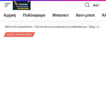
Αα
Font
Resizer
Αρχική
Ποδόσφαιρο
Μπασκετ
Χαντ-μπολ
Ά
Αθλητική Ανασκόπηση - Όλα τα νέα για το ερασιτεχνικό ποδόσφαιρο
>
Blog
>
Χωρίς κατηγορία
ΧΩΡΊΣ ΚΑΤΗΓΟΡΊΑ