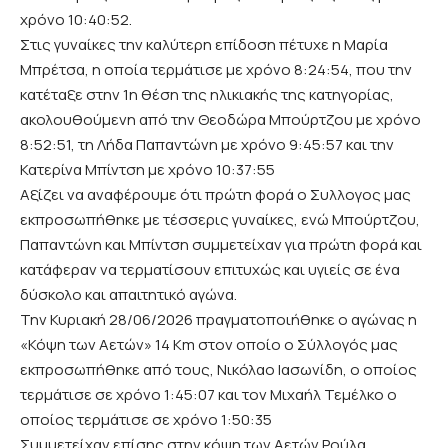
χρόνο 10:40:52.
Στις γυναίκες την καλύτερη επίδοση πέτυχε η Μαρία
Μπρέτσα, η οποία τερμάτισε με χρόνο 8:24:54, που την
κατέταξε στην 1η θέση της ηλικιακής της κατηγορίας,
ακολουθούμενη από την Θεοδώρα Μπούρτζου με χρόνο
8:52:51, τη Λήδα Παπαντώνη με χρόνο 9:45:57 και την
Κατερίνα Μπίντση με χρόνο 10:37:55
Αξίζει να αναφέρουμε ότι πρώτη φορά ο Συλλογος μας
εκπροσωπήθηκε με τέσσερις γυναίκες, ενώ Μπούρτζου,
Παπαντώνη και Μπίντση συμμετείχαν για πρώτη φορά και
κατάφεραν να τερματίσουν επιτυχώς και υγιείς σε ένα
δύσκολο και απαιτητικό αγώνα.
Την Κυριακή 28/06/2026 πραγματοποιήθηκε ο αγώνας η
«Κόψη των Αετών» 14 Km στον οποίο ο Σύλλογός μας
εκπροσωπήθηκε από τους, Νικόλαο Ιασωνίδη, ο οποίος
τερμάτισε σε χρόνο 1:45:07 και τον Μιχαήλ Τεμέλκο o
οποίος τερμάτισε σε χρόνο 1:50:35
Συμμετείχαν επίσης στην κόψη των Αετών Ρούλα