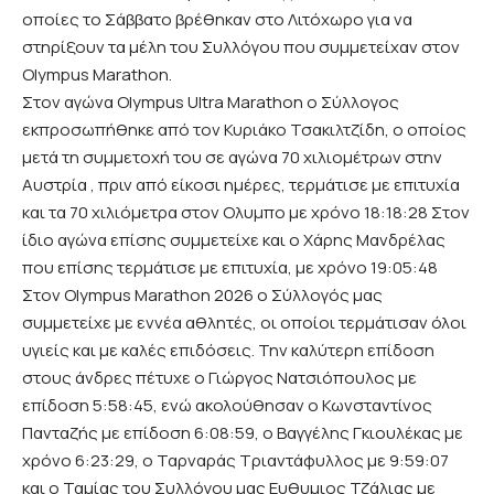
οποίες το Σάββατο βρέθηκαν στο Λιτόχωρο για να
στηρίξουν τα μέλη του Συλλόγου που συμμετείχαν στον
Olympus Marathon.
Στον αγώνα Olympus Ultra Marathon ο Σύλλογος
εκπροσωπήθηκε από τον Κυριάκο Τσακιλτζίδη, ο οποίος
μετά τη συμμετοχή του σε αγώνα 70 χιλιομέτρων στην
Αυστρία , πριν από είκοσι ημέρες, τερμάτισε με επιτυχία
και τα 70 χιλιόμετρα στον Ολυμπo με χρόνο 18:18:28 Στον
ίδιο αγώνα επίσης συμμετείχε και ο Χάρης Μανδρέλας
που επίσης τερμάτισε με επιτυχία, με χρόνο 19:05:48
Στον Olympus Marathon 2026 ο Σύλλογός μας
συμμετείχε με εννέα αθλητές, οι οποίοι τερμάτισαν όλοι
υγιείς και με καλές επιδόσεις. Την καλύτερη επίδοση
στους άνδρες πέτυχε o Γιώργος Νατσιόπουλος με
επίδοση 5:58:45, ενώ ακολούθησαν ο Κωνσταντίνος
Πανταζής με επίδοση 6:08:59, ο Βαγγέλης Γκιουλέκας με
χρόνο 6:23:29, ο Ταρναράς Τριαντάφυλλος με 9:59:07
και ο Ταμίας του Συλλόγου μας Ευθυμιος Τζάλιας με