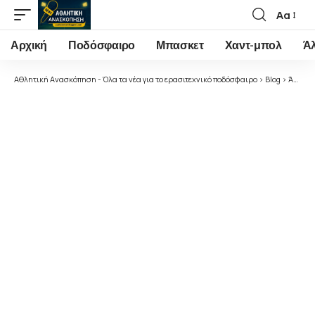
Αα
Font
Resizer
Αρχική
Ποδόσφαιρο
Μπασκετ
Χαντ-μπολ
Ά
Αθλητική Ανασκόπηση - Όλα τα νέα για το ερασιτεχνικό ποδόσφαιρο
>
Blog
>
Άλλα Αθλήματα