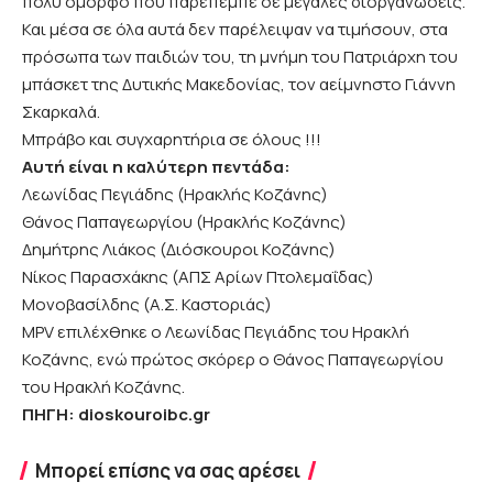
πολύ όμορφο που παρέπεμπε σε μεγάλες διοργανώσεις.
Και μέσα σε όλα αυτά δεν παρέλειψαν να τιμήσουν, στα
πρόσωπα των παιδιών του, τη μνήμη του Πατριάρχη του
μπάσκετ της Δυτικής Μακεδονίας, τον αείμνηστο Γιάννη
Σκαρκαλά.
Μπράβο και συγχαρητήρια σε όλους !!!
Αυτή είναι η καλύτερη πεντάδα:
Λεωνίδας Πεγιάδης (Ηρακλής Κοζάνης)
Θάνος Παπαγεωργίου (Ηρακλής Κοζάνης)
Δημήτρης Λιάκος (Διόσκουροι Κοζάνης)
Νίκος Παρασχάκης (ΑΠΣ Αρίων Πτολεμαΐδας)
Μονοβασίλδης (Α.Σ. Καστοριάς)
MPV επιλέχθηκε ο Λεωνίδας Πεγιάδης του Ηρακλή
Κοζάνης, ενώ πρώτος σκόρερ ο Θάνος Παπαγεωργίου
του Ηρακλή Κοζάνης.
ΠΗΓΗ:
dioskouroibc.gr
Μπορεί επίσης να σας αρέσει