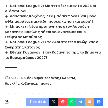
National League 2: Με ήττα έκλεισαν το 2024 οι
Διόσκουροι
Λασσάνης Κοζάνης: “Το μπάσκετ δεν είναι μόνο
άθλημα..είναι παιχνίδι, παρέα,κίνηση και χαρά”!
Μπάσκετ: Νέος προπονητής στον Λασσάνη
Κοζάνης ο Βασίλης Νήτσιος..ανανέωσε και ο
Γεώργιος Μπούσιος
National League 2: Στον Αριστοτέλη Φλώρινας ο
Σωκράτης Κάτανος
Εθνική Γυναικών: Στην Κοζάνη το πρώτο βήμα για
το Ευρωμπάσκετ 2027!
TAGGED:
Διόσκουροι Κοζάνης
ΕΚΑΣΔΥΜ
Ηρακλής Κοζάνης
μπάσκετ
Facebook