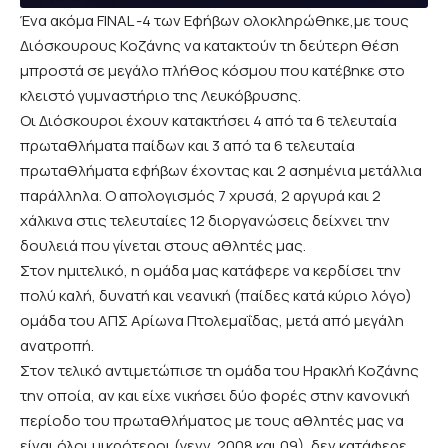
Ένα ακόμα FINAL -4 των Εφήβων ολοκληρώθηκε,με τους
Διόσκουρους Κοζάνης να κατακτούν τη δεύτερη θέση
μπροστά σε μεγάλο πλήθος κόσμου που κατέβηκε στο
κλειστό γυμναστήριο της Λευκόβρυσης.
Οι Διόσκουροι έχουν κατακτήσει 4 από τα 6 τελευταία
πρωταθλήματα παίδων και 3 από τα 6 τελευταία
πρωταθλήματα εφήβων έχοντας και 2 ασημένια μετάλλια
παράλληλα. Ο απολογισμός 7 χρυσά, 2 αργυρά και 2
χάλκινα στις τελευταίες 12 διοργανώσεις δείχνει την
δουλειά που γίνεται στους αθλητές μας.
Στον ημιτελικό, η ομάδα μας κατάφερε να κερδίσει την
πολύ καλή, δυνατή και νεανική (παίδες κατά κύριο λόγο)
ομάδα του ΑΠΣ Αρίωνα Πτολεμαΐδας, μετά από μεγάλη
ανατροπή.
Στον τελικό αντιμετώπισε τη ομάδα του Ηρακλή Κοζάνης
την οποία, αν και είχε νικήσει δύο φορές στην κανονική
περίοδο του πρωταθλήματος με τους αθλητές μας να
είναι όλοι μικρότεροι (γενν. 2008 και 09), δεν κατάφερε