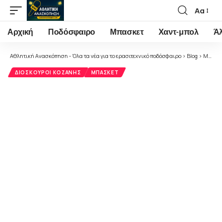
Αα
Font
Resizer
Αρχική
Ποδόσφαιρο
Μπασκετ
Χαντ-μπολ
Ά
Αθλητική Ανασκόπηση - Όλα τα νέα για το ερασιτεχνικό ποδόσφαιρο
>
Blog
>
Μπάσκετ
ΔΙΌΣΚΟΥΡΟΙ ΚΟΖΆΝΗΣ
ΜΠΆΣΚΕΤ