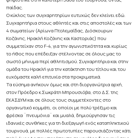
παίδας.
Ο κύκλος των συγχαρητηρίων ευτυχώς δεν κλείνει εδώ.
Συγχαρητήρια στους αθλητές και στις αποστολές και των
4 σωματείων (Αρίωνα Πτολεμαΐδας, Διόσκουρων
Κοζάνης, Ηρακλή Κοζάνης και Καστοριάς) που
συμμετείχαν στο F-4, για την αγωνιστικότητα και κυρίως
το ήθος που επέδειξαν στέλνοντας σε όλους μας το
σωστό μήνυμα περί αθλητισμού. Συγχαρητήρια και στην
ομάδα του Ηρακλή για την κατάκτηση του τίτλου και του
ευχόμαστε καλή επιτυχία στα προκριματικά.
Τα εύσημα ανήκουν όμως και στη διοργανώτρια αρχή,
στον Πρόεδρο κ.Σωκράτη Μπρουσιόβα, στο Δ.Σ. της
ΕΚΑΣΔΥΜ και σε όλους τους συμμετέχοντες στο
οργανωτικό κομμάτι, οι οποίοι με πολύ τρέξιμο και
φρέσκα ¨πνευμόνια¨ και μυαλά, δημιούργησαν τις
ιδανικές συνθήκες για τη διεξαγωγή ενός καταπληκτικού
τουρνουά, με πολλές πρωτοτυπίες παρουσιάζοντας κάτι