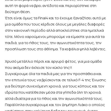
αυτή τη φορά να βρει αντίδοτο και περιορίστηκε στη
δεύτερη θέση.
Έτσι είναι όμως τα Final4 και το έχουμε ξαναζήσει αυτό με
μια ομάδα που τους κέρδισε όλους με μεγάλες διαφορές
στην κανονική περίοδο αλλά αποκλείστηκε στα ημιτελικά
τότε. Μόνο χαρούμενοι μπορούμε να είμαστε για αυτά τα
παιδιά, για το ήθος τους, την αγωνιστικότητα τους, την
προσήλωση τους στο άθλημα. Τα κεφάλια ψηλά λεβέντες.
Χρυσό μετάλλιο πέρσι και αργυρό φέτος, για μια ομάδα
που ακόμα δεν έκλεισε τον κύκλο της!!
Συγχαίρουμε όλα τα παιδιά μας για την προσπάθεια και
την επιτυχία τους να βρίσκονται σε τελικό F-4 της Ένωσης
για δεύτερη συνεχόμενη χρονιά, για τους κόπους και τον
ιδρώτα που κατέθεσαν μέσα στα γήπεδα όλη τη χρονιά,
αλλά ιδιαίτερα για το ήθος και την αγωνιστικότητά τους.
Παράλληλα συγχαίρουμε και τον Δημήτρη Λιάκο ο οποίος
ψηφίστηκε στην καλύτερη 5αδα του τουρνουά, όντας