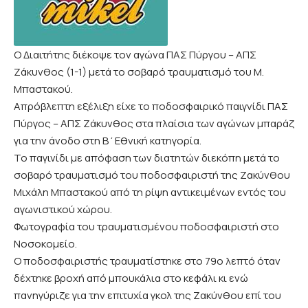
Ο Διαιτήτης διέκοψε τον αγώνα ΠΑΣ Πύργου – ΑΠΣ
Ζάκυνθος (1-1) μετά το σοβαρό τραυματισμό του Μ.
Μπαστακού.
Απρόβλεπτη εξέλιξη είχε το ποδοσφαιρικό παιγνίδι ΠΑΣ
Πύργος – ΑΠΣ Ζάκυνθος στα πλαίσια των αγώνων μπαράζ
για την άνοδο στη Β΄Εθνική κατηγορία.
Το παγινίδι με απόφαση των διατητών διεκόπη μετά το
σοβαρό τραυματισμό του ποδοσφαιριστή της Ζακύνθου
Μιχάλη Μπαστακού από τη ρίψη αντικειμένων εντός του
αγωνιστικού χώρου.
Φωτογραφία του τραυματισμένου ποδοσφαιριστή στο
Νοσοκομείο.
Ο ποδοσφαιριστής τραυματίστηκε στο 79ο λεπτό όταν
δέχτηκε βροχή από μπουκάλια στο κεφάλι κι ενώ
πανηγύριζε για την επιτυχία γκολ της Ζακύνθου επί του