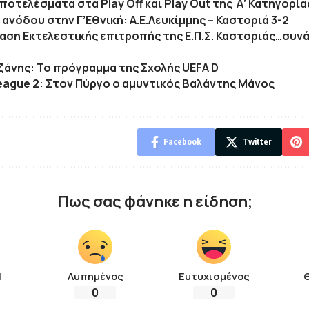
αποτελέσματα στα Play Off και Play Out της Α’ Κατηγορί
ανόδου στην Γ’Εθνική: Α.Ε.Λευκίμμης – Καστοριά 3-2
αση Εκτελεστικής επιτροπής της Ε.Π.Σ. Καστοριάς…συν
οζάνης: Το πρόγραμμα της Σχολής UEFA D
eague 2: Στον Πύργο ο αμυντικός Βαλάντης Μάνος
Facebook
Twitter
Πως σας φάνηκε η είδηση;
!
Λυπημένος
Ευτυχισμένος
0
0