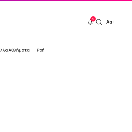
9
Αα
Font
Resizer
Άλλα Αθλήματα
Ροή