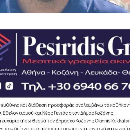
 ευθύνης και διάθεση προσφοράς αναλαμβάνω τα καθήκον
, Εθελοντισμού και Νέας Γενιάς στον Δήμος Κοζάνης.
 ευχαριστήσω θερμά τον Δήμαρχο Κοζάνης Giannis Kokkaliari
η που δείχνει στο πρόσωπό μου και για την τιμή να συνεχί