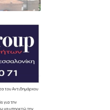
τα του Αντιδημάρχου
s για την
σω να υπηρετώ την