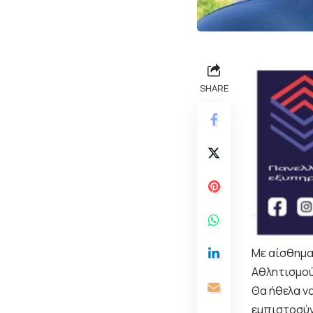
SHARE
Με αίσθημα
Αθλητισμού
Θα ήθελα να
εμπιστοσύν