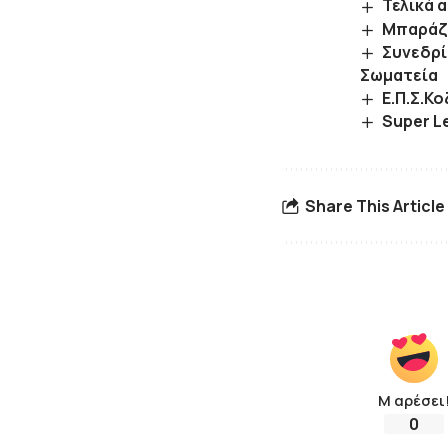
Τελικά 
Μπαράζ 
Συνεδρί
Σωματεία
Ε.Π.Σ.Κ
Super L
Share This Article
Μ αρέσει
0