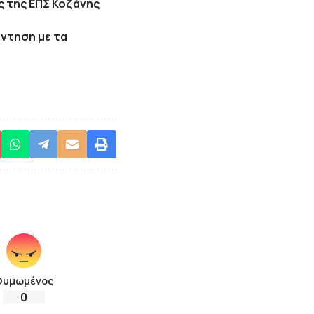
ας της ΕΠΣ Κοζάνης
άντηση με τα
Θυμωμένος
0