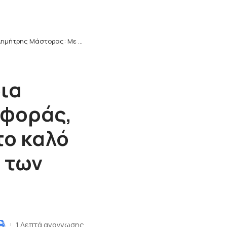
ης Μάστορας: Με την ίδια διάθεση συνεργασίας και προσφοράς, θα συνεχίσω να εργάζομαι για το καλό του Δήμου μας,των πολιτών και των αθλητικών σωματείων.
ια
σφοράς,
το καλό
 των
1 Λεπτά αναγνωσης