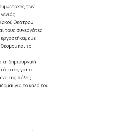
 συμμετοχής των
γενιάς.
ειακού Θεάτρου
αι τους συνεργάτες
ί εργαστήκαμε με
 θεσμού και το
α τη δημιουργική
υτότητας για το
ενα της πόλης.
ζομαι για το καλό του