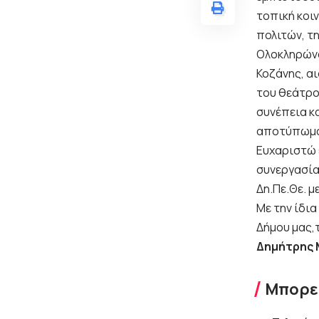
τοπική κοιν
πολιτών, τη
Ολοκληρώνο
Κοζάνης, α
του θεάτρο
συνέπεια κα
αποτύπωμά 
Ευχαριστώ 
συνεργασία
Δη.Πε.Θε. 
Με την ίδι
Δήμου μας,
Δημήτρης
Μπορεί