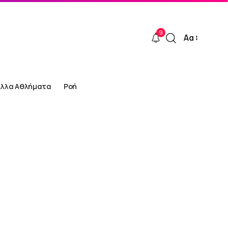
9
Αα
Font
Resizer
Άλλα Αθλήματα
Ροή