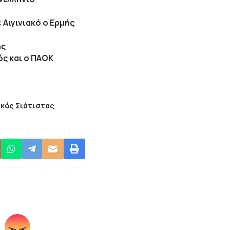
 Αιγινιακό ο Ερμής
ης
ός και ο ΠΑΟΚ
κός Σιάτιστας