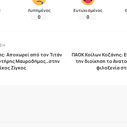
!
Λυπημένος
Ευτυχισμένος
0
0
ΗΣΗ
ης: Αποχωρεί από τον Τιτάν
ΠΑΟΚ Κοίλων Κοζάνης: 
Σωτήρης Μαυροδήμος…στην
την διοίκηση το Ανατο
ίκος Ζίγκος
φιλοξενία στ