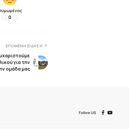
Θυμωμένος
0
ΕΠΌΜΕΝΗ ΕΊΔΗΣΗ
Ευχαριστούμε
λικού για την
ην ομάδα μας
Follow US