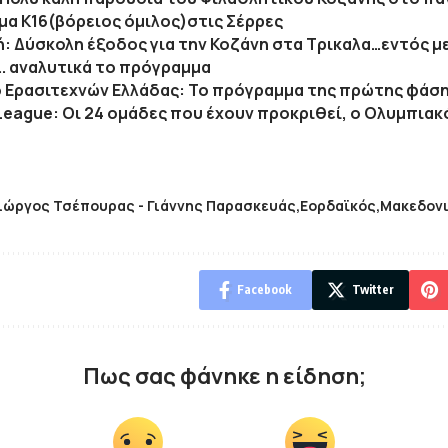
α Κ16(βόρειος όμιλος)στις Σέρρες
κή: Δύσκολη έξοδος για την Κοζάνη στα Τρικαλα…εντός με
. αναλυτικά το πρόγραμμα
 Ερασιτεχνών Ελλάδας: Το πρόγραμμα της πρώτης φάσ
League: Οι 24 ομάδες που έχουν προκριθεί, ο Ολυμπιακ
ιώργος Τσέπουρας - Γιάννης Παρασκευάς
Εορδαϊκός
Μακεδονι
Facebook
Twitter
Πως σας φάνηκε η είδηση;