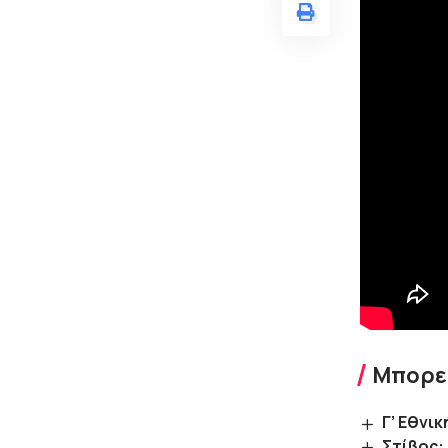
Μπορεί
Γ’ Εθνι
Στίβος: