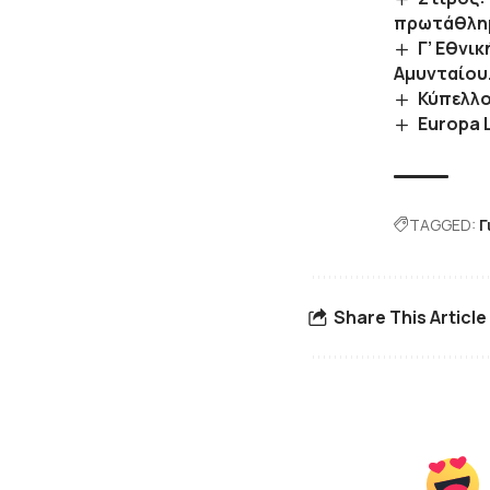
πρωτάθλημ
Γ’ Εθνι
Αμυνταίου.
Κύπελλο
Europa 
TAGGED:
Γ
Share This Article