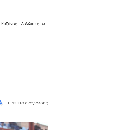
 Κοζάνης
>
Δηλώσεις των δύο προπονητών Γιώργου Τσέπουρα και Γιάννη Παρασκευά(video)
0 Λεπτά αναγνωσης