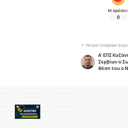
Μ αρέσει
0
ΠΡΟΗΓΟΎΜΕΝΗ ΕΊΔ
Α’ ΕΠΣ Κοζάν
Σερβίων ο 
θέση του ο Ν