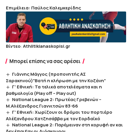
Επιμέλεια: Παύλος Καλεμκερίδης
Βίντεο
:
Athlitikianaskopisi.gr
Μπορεί επίσης να σας αρέσει
Γιάννης Μάγγος (προπονητής ΑΣ
Σαρακηνού)”Βατή η κλήρωση με την Κοζάνη”
Γ’ Εθνική: Τα τελικά αποτελέσματα και η
βαθμολογία (Play off – Play out)
Ναtional League 2: Πρωτέας Γρεβενών –
Μ.Αλέξανδρος Γιαννιτσών 83-66
Γ’ Εθνική: Χωρίζουν οι δρόμοι του πορτιέρο
Αλέξανδρου Χατζησάββα με τον Εορδαϊκό
National League 2: Παρέμειναν στη κορυφή αν και
δεν έπαιξαν οι Διόσκουροι