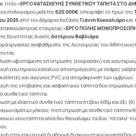
ε τίτλο «
ΕΡΓΟ ΚΑΤΑΣΚΕΥΗΣ ΣΥΝΘΕΤΙΚΟΥ ΤΑΠΗΤΑ ΣΤΟ Δ
ροϋπολογισμού μελέτης
620.000€
, υπεγράφη το πρωί της
ου 2025
από τον Δήμαρχο Κοζάνης
Γιάννη Κοκκαλιάρη
και 
ατασκευάστριας εταιρείας «
ΕΡΓΟ ΠΟΛΗΣ ΜΟΝΟΠΡΟΣΩΠΗ Ι
ης Κοινότητας Αιανής
Αστέριου Βαβλιάρα
.
ορά εργασίες αναβάθμισης της λειτουργίας του Αθλητικού 
νοντας:
λωση υφιστάμενης επίστρωσης (κουρασάνι) και εσωτερικ
κευή εσωτερικού καναλιού αποστράγγισης με σχάρες γαλβα
κολλητές και αγωγούς PVC για απομάκρυνση των ομβρίων,
κευή της υπόβασης και ασφαλτικού τάπητα δύο στρώσεων 
κό συνθετικό τάπητα,
ρωση με ελαστικό συνθετικό τάπητα στίβου 400μ και έξι (6
αγωνισμάτων μήκους. Η επίστρωση με συνθετικό τάπητα θ
υσικού χλοοτάπητα αλλά δεν θα καλύψει τα δύο “πέταλα” πί
ου,
κευή στην εσωτερική διαδρομή διαχωριστικού κρασπέδου 