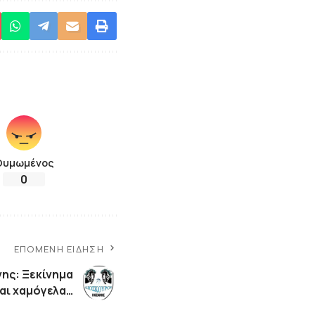
Θυμωμένος
0
ΕΠΌΜΕΝΗ ΕΊΔΗΣΗ
ης: Ξεκίνημα
και χαμόγελα…