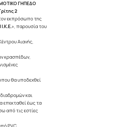
ΗΜΟΤΙΚΟ ΓΗΠΕΔΟ
Τρίτης 2
τον εκπρόσωπο της
.Κ.Ε.
», παρουσία του
Κέντρου Αιανής,
ών κρασπέδων,
νισμένες
όπου θα υποδεχθεί
) διαδρομών και
α επεκταθεί έως τα
σω από τις εστίες
από PVC.