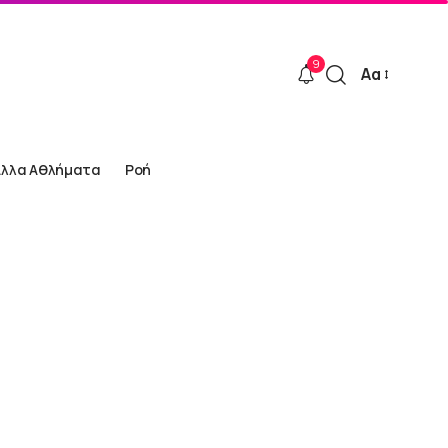
9
Αα
Font
Resizer
Άλλα Αθλήματα
Ροή