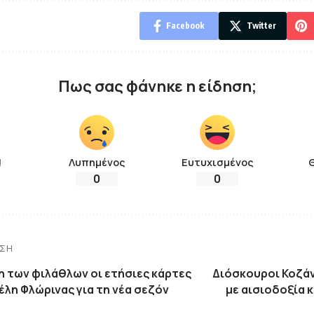
Facebook
Twitter
Πως σας φάνηκε η είδηση;
!
Λυπημένος
Ευτυχισμένος
0
0
ΗΣΗ
η των φιλάθλων οι ετήσιες κάρτες
Διόσκουροι Κοζάν
λη Φλώρινας για τη νέα σεζόν
με αισιοδοξία 