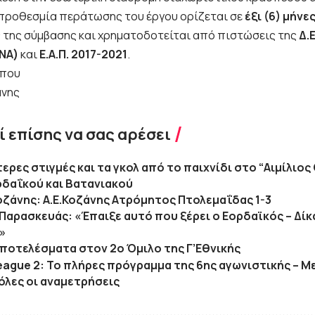
 προθεσμία περάτωσης του έργου ορίζεται σε
έξι (6) μήνε
της σύμβασης και χρηματοδοτείται από πιστώσεις της
Δ.
ΩΝΑ)
και
Ε.Α.Π. 2017-2021
.
ύπου
άνης
 επίσης να σας αρέσει
τερες στιγμές και τα γκολ από το παιχνίδι στο “Αιμίλιο
ρδαΐκού και Βατανιακού
Κοζάνης: Α.Ε.Κοζάνης Ατρόμητος Πτολεμαΐδας 1-3
 Παρασκευάς: «Έπαιξε αυτό που ξέρει ο Εορδαϊκός – Δίκα
»
αποτελέσματα στον 2ο Όμιλο της Γ’Εθνικής
eague 2: Το πλήρες πρόγραμμα της 6ης αγωνιστικής – Μ
όλες οι αναμετρήσεις