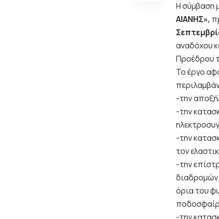
Η σύμβαση μ
ΑΙΑΝΗΣ»,
π
Σεπτεμβρί
αναδόχου κ
Προέδρου τ
Το έργο αφ
περιλαμβά
-την αποξή
-την κατασ
ηλεκτροσυγ
-την κατασ
τον ελαστι
-την επίστ
διαδρομών 
όρια του φ
ποδοσφαίρ
-την κατασ