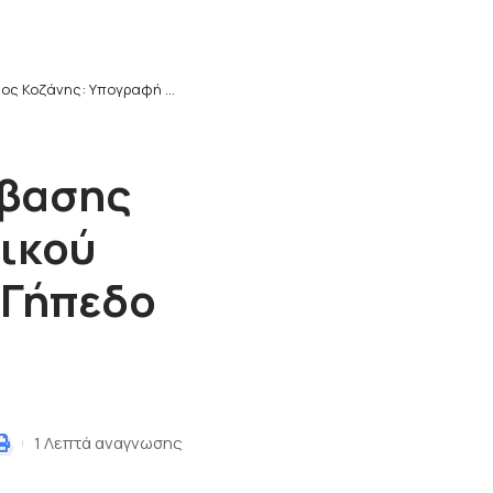
 Υπογραφή σύμβασης για το έργο κατασκευής συνθετικού τάπητα (ταρτάν) στο Δημοτικό Γήπεδο Αιανής
μβασης
τικού
 Γήπεδο
1 Λεπτά αναγνωσης