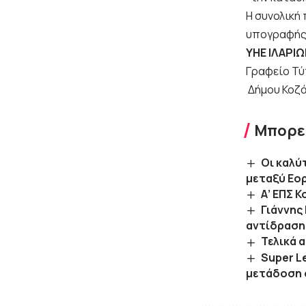
Η συνολική
υπογραφής 
ΥΗΕ ΙΛΑΡΙ
Γραφείο Τ
Δήμου Κοζ
Μπορεί
Οι καλύ
μεταξύ Εο
Α’ ΕΠΣ 
Γιάννης
αντίδραση
Τελικά 
Super L
μετάδοση 