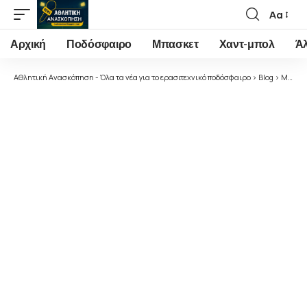
Αα
Font
Resizer
Αρχική
Ποδόσφαιρο
Μπασκετ
Χαντ-μπολ
Ά
Αθλητική Ανασκόπηση - Όλα τα νέα για το ερασιτεχνικό ποδόσφαιρο
>
Blog
>
Μπάσκετ