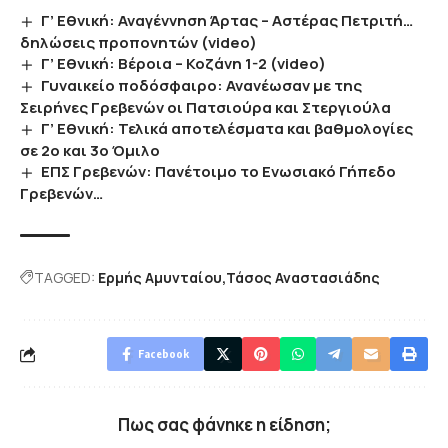
Γ’ Εθνική: Αναγέννηση Άρτας – Αστέρας Πετριτή…
δηλώσεις προπονητών (video)
Γ’ Εθνική: Βέροια – Κοζάνη 1-2 (video)
Γυναικείο ποδόσφαιρο: Ανανέωσαν με της
Σειρήνες Γρεβενών οι Πατσιούρα και Στεργιούλα
Γ’ Εθνική: Τελικά αποτελέσματα και βαθμολογίες
σε 2ο και 3ο Όμιλο
ΕΠΣ Γρεβενών: Πανέτοιμο το Ενωσιακό Γήπεδο
Γρεβενών…
TAGGED:
Ερμής Αμυνταίου
Τάσος Αναστασιάδης
Facebook
Πως σας φάνηκε η είδηση;