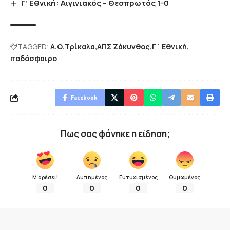
Γ’ Εθνική: Αιγινιακός – Θεσπρωτός 1-0
TAGGED:
Α.Ο.Τρίκαλα
ΑΠΣ Ζάκυνθος
Γ΄ Εθνική
ποδόσφαιρο
Facebook
Πως σας φάνηκε η είδηση;
Μ αρέσει!
Λυπημένος
Ευτυχισμένος
Θυμωμένος
0
0
0
0