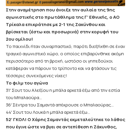
Στην αναμέτρηση που άνοιξε την αυλαία της 9ης
αγωνιστικής στο πρωτάθλημα της Γ’ Εθνικής, ο ΑΟ
Τρίκαλα επικράτησε με 2-1 της Ζακύνθου και
βρίσκεται (έστω και προσωρινά) στην κορυφή του
2ου ομίλου!
Το παιχνίδι ήταν συναρπαστικό, παρότι διεξήχθη σε έναν
τραγικό αγωνιστικό χώρο, ο οποίος επιβαρύνθηκε ακόμη
περισσότερο από τη βροχή, ωστόσο οι γηπεδούχοι
κατάφεραν να πάρουν το τρίποντο και να φτάσουν τις
τέσσερις συνεχόμενες νίκες!
Το φιλμ του αγώνα
31′ Σουτ του Αλεξίου η μπάλα αρκετά έξω από την εστία
του Μπαλαούρα…
36′ Σέντρα του Σαμαντά απέκρουσε ο Μπαλαούρας…
44′ Σουτ του Λουκά η μπάλα αρκετά έξω…
52′ ΓΚΟΛ! Ο Χάρης Σαμαντάς εκμεταλεύτηκε το λάθος
που έγινε ώστε να βγει σε αντεπίθεση η Ζάκυνθος,