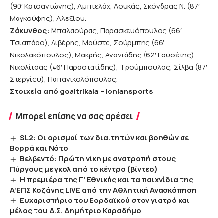
(90′ Κατσαντώνης), Αμπτελάχ, Λουκάς, Σκόνδρας Ν. (87′
Μαγκούφης), Αλεξίου.
Ζάκυνθος:
Μπαλαούρας, Παρασκευόπουλος (66′
Τσιαπάρο), Λιβέρης, Μούστα, Σούρμπης (66′
Νικολακόπουλος), Μακρής, Ανανιάδης (62′ Γουσέτης),
Νικολίτσας (46′ Παραστατίδης), Τρούμπουλος, Σίλβα (87′
Στεργίου), Παπανικολόπουλος.
Στοιχεία από goaltrikala – ioniansports
Μπορεί επίσης να σας αρέσει
SL2: Οι ορισμοί των διαιτητών και βοηθών σε
Βορρά και Νότο
Βελβεντό: Πρώτη νίκη με ανατροπή στους
Πύργους με γκολ από το κέντρο (βίντεο)
Η πρεμιέρα της Γ’ Εθνικής και τα παιχνίδια της
Α’ΕΠΣ Κοζάνης LIVE από την Αθλητική Ανασκόπηση
Ευχαριστήριο του Εορδαϊκού στον γιατρό και
μέλος του Δ.Σ. Δημήτριο Καραδήμο