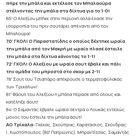
πήρε την μπάλα και εκτέλεσε τον Μπαλαούρα
στέλνοντας την μπάλα στα δίχτυα για το 1-0!
65′ Ο Αλεξίου μπήκε στην περιοχή αλλά έχασε την
ισορροπία του πριν σουτάρει απέναντι από τον
Μπαλούρα!
70′ ΓΚΟΛ! Ο Παραστατίδης ο οποίος δέχτηκε ωραία
την μπάλα από τον Μακρή με ωραίο πλασέ έστειλε
την μπάλα στα δίχτυα κάνοντας το 1-1!
72′ ΓΚΟΛ! Ο Αλεξίου με ωραία σουτ έβαλε και πάλι
την ομάδα του μπροστά στο σκορ με 2-1!
78′ Σουτ του Τσιαπάρο απέκρουσε ο τερματοφύλακας
των Τρικάλων!
81′ Φάουλ του Αλεξίου η μπάλα πέρασε από όλους και
κατέληξε άουτ!
84′ Ο Σαμαντάς έβγαλε ωραία σέντρα ο Λουκάς εντελώς
μόνος του έστειλε την μπάλα άουτ!
ΑΟ Τρίκαλα:
Γκέκας, Σκούπρας, Καρατάσιος, Σκόνδρας
Ι., Κωστόπουλος (80′ Πατρώνης), Μπραντίτσας, Σαμαντάς