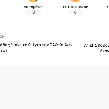
!
Λυπημένος
Ευτυχισμένος
0
0
ΗΣΗ
άδης έκανε το 0-1 για τον ΠΑΟ Κοίλων
Α΄ ΕΠΣ Κοζά
τεο)
έκαν