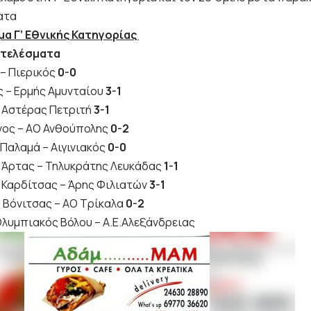
ατα
α Γ’ Εθνικής Κατηγορίας
οτελέσματα
 – Πιερικός
0-0
 – Ερμής Αμυνταίου
3-1
 Αστέρας Πετριτή
3-1
νος – ΑΟ Ανθούπολης
0-2
Παλαμά – Αιγινιακός
0-0
 Άρτας – Τηλυκράτης Λευκάδας
1-1
 Καρδίτσας – Άρης Φιλιατών
3-1
 Βόνιτσας – ΑΟ Τρίκαλα
0-2
λυμπιακός Βόλου – Α.Ε.Αλεξάνδρειας