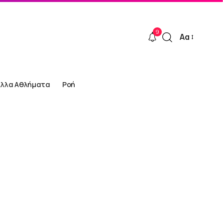
9
Αα
Font
Resizer
Άλλα Αθλήματα
Ροή