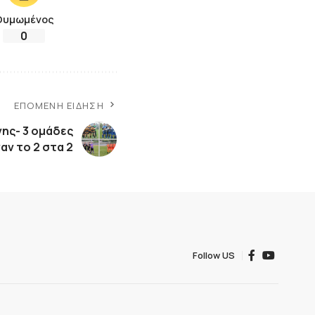
Θυμωμένος
0
ΕΠΌΜΕΝΗ ΕΊΔΗΣΗ
νης- 3 ομάδες
αν το 2 στα 2
Follow US