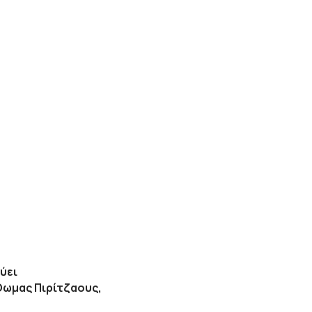
ύει
Θωμας Πιρίτζαους,