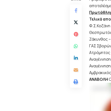
αποτελέσμ
Πρωτάθλημ
Τελικά απ
Φ.Σ.Κοζάνη
Θεσπρωτός
Ζάκυνθος –
ΓΑΣ Σβορώ
Ατρόμητος 
Αναγέννηση
Αναγέννηση
Αμβρακικός
ΑΝΑΒΟΛΗ
Ο