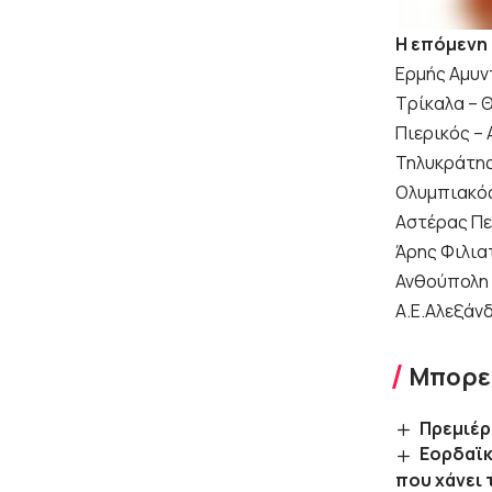
H επόμενη 
Ερμής Αμυν
Τρίκαλα –
Πιερικός – 
Τηλυκράτης
Ολυμπιακός
Αστέρας Πε
Άρης Φιλια
Ανθούπολη 
Α.Ε.Αλεξάν
Μπορεί
Πρεμιέρ
Eορδαϊκ
που χάνει 