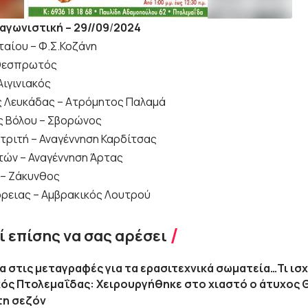
αγωνιστική – 29//09
/
2024
ταίου – Φ.Σ.Κοζάνη
 Θεσπρωτός
Αιγινιακός
 Λευκάδας – Ατρόμητος Παλαμά
 Βόλου – Σβορώνος
τριτή – Αναγέννηση Καρδίτσας
τών – Αναγέννηση Άρτας
– Ζάκυνθος
δρειας – Αμβρακικός Λουτρού
 επίσης να σας αρέσει
α στις μεταγραφές για τα ερασιτεχνικά σωματεία…Τι ισχ
ός Πτολεμαΐδας: Xειρουργήθηκε στο χιαστό ο άτυχος 
τη σεζόν