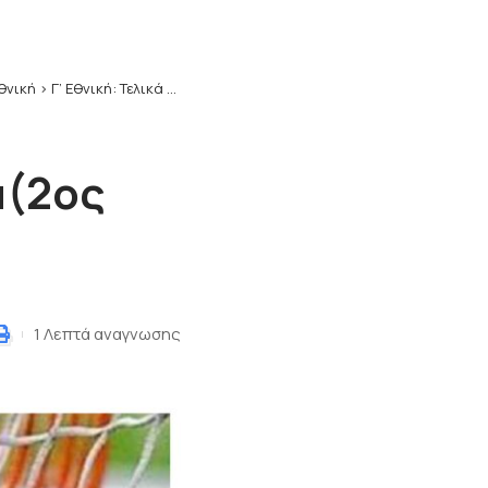
Εθνική
>
Γ’ Εθνική: Τελικά αποτελέσματα(2ος Όμιλος)
α(2ος
1 Λεπτά αναγνωσης