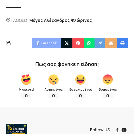
TAGGED:
Μέγας Αλέξανδρος Φλώρινας
Facebook
Πως σας φάνηκε η είδηση;
Μ αρέσει!
Λυπημένος
Ευτυχισμένος
Θυμωμένος
0
0
0
0
Follow US