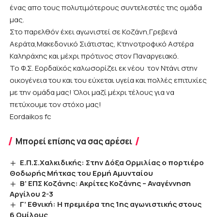
ένας απο τους πολυτιμότερους συντελεστές της ομάδα
μας.
Στο παρελθόν έχει αγωνιστεί σε Κοζάνη,Γρεβενά
Αεράτα,Μακεδονικό Σιάτιστας, Κτηνοτροφικό Αστέρα
Καληράχης και μέχρι πρότινος στον Παναργειακό.
Το Φ.Σ. Εορδαϊκός καλωσορίζει εκ νέου τον Ντάνι στην
οικογένεια του και του εύχεται υγεία και πολλές επιτυχίες
με την ομάδα μας! Όλοι μαζί μέχρι τέλους για να
πετύχουμε τον στόχο μας!
Eordaikos fc
Μπορεί επίσης να σας αρέσει
Ε.Π.Σ.Χαλκιδικής: Στην Δόξα Ορμιλίας ο πορτιέρο
Θοδωρής Μήτκας του Ερμή Αμυνταίου
Β’ ΕΠΣ Κοζάνης: Ακρίτες Κοζάνης – Αναγέννηση
Αργίλου 2-3
Γ’ Εθνική: Η πρεμιέρα της 1ης αγωνιστικής στους
6 Ομίλους