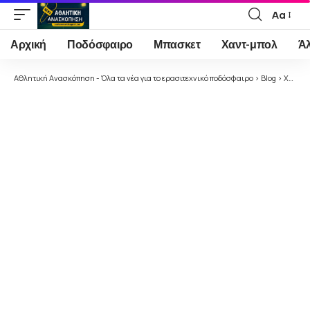
Αα
Font
Resizer
Αρχική
Ποδόσφαιρο
Μπασκετ
Χαντ-μπολ
Ά
Αθλητική Ανασκόπηση - Όλα τα νέα για το ερασιτεχνικό ποδόσφαιρο
>
Blog
>
Χωρίς κατηγορία