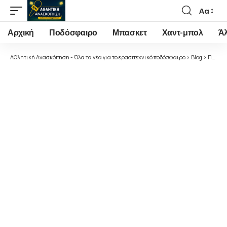
Αα
Font
Resizer
Αρχική
Ποδόσφαιρο
Μπασκετ
Χαντ-μπολ
Ά
Αθλητική Ανασκόπηση - Όλα τα νέα για το ερασιτεχνικό ποδόσφαιρο
>
Blog
>
Ποδόσφαιρο