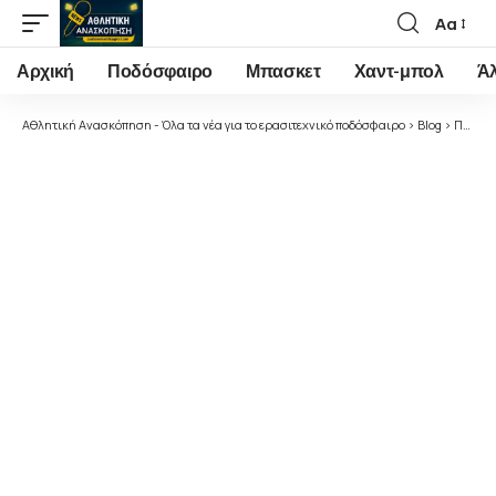
Αα
Font
Resizer
Αρχική
Ποδόσφαιρο
Μπασκετ
Χαντ-μπολ
Ά
Αθλητική Ανασκόπηση - Όλα τα νέα για το ερασιτεχνικό ποδόσφαιρο
>
Blog
>
Ποδόσφαιρο