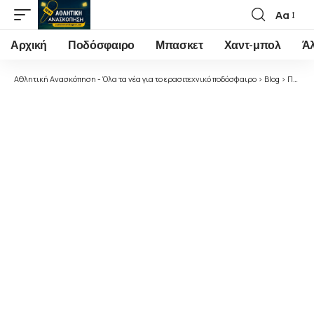
Αα
Font
Resizer
Αρχική
Ποδόσφαιρο
Μπασκετ
Χαντ-μπολ
Ά
Αθλητική Ανασκόπηση - Όλα τα νέα για το ερασιτεχνικό ποδόσφαιρο
>
Blog
>
Ποδόσφαιρο