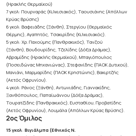
(Ηρακλής Θερμαϊκού)
7 γκολ: Πουρναράς (Κιλκισιακός), Ταουσιάνης (Απόλλων
Κρύας Βρύσης)
6 γκολ: Βαφειάδης (Ξάνθη), Στεργίου (Θερμαϊκός
Θέρμης), Αγαπητός, Τσακιρίδης (Κιλκισιακός).
5 γκολ: Χρ. Παχούμης (Πανθρακικός), Τανζού
(Ξάνθη), Βουδουρίδης, Τζελίδης (Δόξα Δράμας),
Αβραμίδης (Ηρακλής Θερμαϊκού), Μπαγιόπουλος
(Ποσειδώνας Μηχανιώνας), Στεφανίδης (ΠΑΟΚ Δυτικού),
Μανιάνι, Μαρμαρίδης (ΠΑΟΚ Κρηστώνης), Βακιρτζής
(Αετός Οφρυνίου).
4 γκολ: Ράνος (Ξάνθη), Αντωνιάδης, Γιαννακίδης,
Ξανθόπουλος, Παπαϊωάννου (Δόξα Δράμας),
Τουρατζίδης (Πανθρακικός), Ευσταθίου, Προβατίδης
(Αετός Οφρυνίου), Λουμάλα (Απόλλων Κρύας Βρύσης).
2ος Όμιλος
15 γκολ
:
Βιγιάλμπα (Εθνικός Ν.