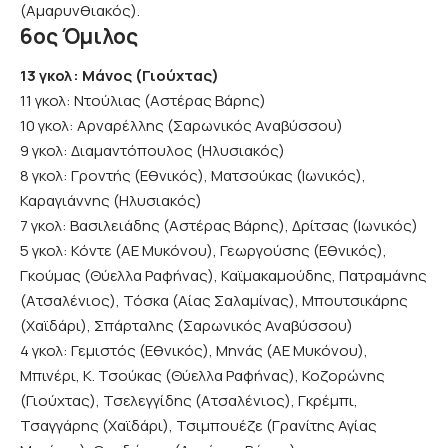
(Αμαρυνθιακός).
6ος Όμιλος
13 γκολ: Μάνος (Γιούχτας)
11 γκολ: Ντούλιας (Αστέρας Βάρης)
10 γκολ: Αρναρέλλης (Σαρωνικός Αναβύσσου)
9 γκολ: Διαμαντόπουλος (Ηλυσιακός)
8 γκολ: Γροντής (Εθνικός), Ματσούκας (Ιωνικός),
Καραγιάννης (Ηλυσιακός)
7 γκολ: Βασιλειάδης (Αστέρας Βάρης), Δρίτσας (Ιωνικός)
5 γκολ: Κόντε (ΑΕ Μυκόνου), Γεωργούσης (Εθνικός),
Γκούμας (Θύελλα Ραφήνας), Καϊμακαμούδης, Πατραμάνης
(Ατσαλένιος), Τόσκα (Αίας Σαλαμίνας), Μπουτσικάρης
(Χαϊδάρι), Σπάρταλης (Σαρωνικός Αναβύσσου)
4 γκολ: Γεμιστός (Εθνικός), Μηνάς (ΑΕ Μυκόνου),
Μπινέρι, Κ. Τσούκας (Θύελλα Ραφήνας), Κοζορώνης
(Γιούχτας), Τσελεγγίδης (Ατσαλένιος), Γκρέμπι,
Τσαγγάρης (Χαϊδάρι), Τσιμπουέζε (Γρανίτης Αγίας