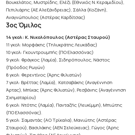
Βουκελάτος, Μυστρίδης, Ελέζι (Εθνικός Ν. Κεραμιδίου),
Πιπιλιάρης (ΑΕ Αλεξάνδρειας), Σάλλα (Κοζάνη),
Αναγνώπουλος (Αστέρας Καρδίτσας)
3ος Όμιλος
14 γκολ: K. Νικολόπουλος (Αστέρας Σταυρού)
11 γκολ: Μορφάκης (Τηλυκράτης Λευκάδας)
10 γκολ: Γκουντρουμπής (ΠΟ Ελασσόνας)
9 γκολ: Φράγκος (Λαμία), Σιδηρόπουλος, Νάστος
(Πρόοδος Ρωγών)
8 γκολ: Φερεντίνος (Άρης Φιλιατών)
7 γκολ: Βρέττας (Λαμία), Κατσαβάκης (Αναγέννηση
Άρτας), Μπίκας (Άρης Φιλιατών), Ρεσβάνης (Αναγέννηση
Σχηματαρίου)
6 γκολ: Ντότης (Λαμία), Πανταζής (Λευκίμμη), Μπιώτης
(ΠΟ Ελασσόνας).
5 γκολ: Σαμαντάς (ΑΟ Τρίκαλα), Μανιώτης (Αστέρας
Σταυρού), Βασιλάκης (ΑΕΝ Σελεύκειας), Γώγος (Άρης