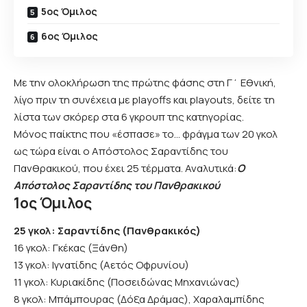
5ος Όμιλος
6ος Όμιλος
Με την ολοκλήρωση της πρώτης φάσης στη
Γ΄ Εθνική
,
λίγο πριν τη συνέχεια με playoffs και playouts, δείτε τη
λίστα των σκόρερ στα 6 γκρουπ της κατηγορίας.
Μόνος παίκτης που «έσπασε» το… φράγμα των 20 γκολ
ως τώρα είναι ο Απόστολος Σαραντίδης του
Πανθρακικού, που έχει 25 τέρματα. Αναλυτικά:
Ο
Απόστολος Σαραντίδης του Πανθρακικού
1ος Όμιλος
25 γκολ: Σαραντίδης (Πανθρακικός)
16 γκολ: Γκέκας (Ξάνθη)
13 γκολ: Ιγνατίδης (Αετός Οφρυνίου)
11 γκολ: Κυριακίδης (Ποσειδώνας Μηχανιώνας)
8 γκολ: Μπάμπουρας (Δόξα Δράμας), Χαραλαμπίδης