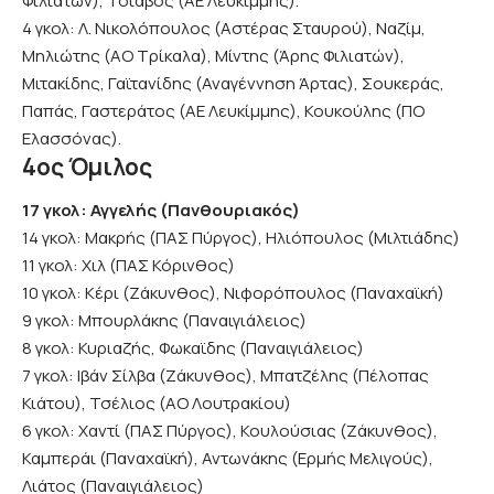
Φιλιατών), Τσιάβος (ΑΕ Λευκίμμης).
4 γκολ: Λ. Νικολόπουλος (Αστέρας Σταυρού), Ναζίμ,
Μηλιώτης (ΑΟ Τρίκαλα), Μίντης (Άρης Φιλιατών),
Μιτακίδης, Γαϊτανίδης (Αναγέννηση Άρτας), Σουκεράς,
Παπάς, Γαστεράτος (ΑΕ Λευκίμμης), Κουκούλης (ΠΟ
Ελασσόνας).
4ος Όμιλος
17 γκολ: Αγγελής (Πανθουριακός)
14 γκολ: Μακρής (ΠΑΣ Πύργος), Ηλιόπουλος (Μιλτιάδης)
11 γκολ: Χιλ (ΠΑΣ Κόρινθος)
10 γκολ: Κέρι (Ζάκυνθος), Νιφορόπουλος (Παναχαϊκή)
9 γκολ: Μπουρλάκης (Παναιγιάλειος)
8 γκολ: Κυριαζής, Φωκαϊδης (Παναιγιάλειος)
7 γκολ: Ιβάν Σίλβα (Ζάκυνθος), Μπατζέλης (Πέλοπας
Κιάτου), Τσέλιος (ΑΟ Λουτρακίου)
6 γκολ: Χαντί (ΠΑΣ Πύργος), Κουλούσιας (Ζάκυνθος),
Καμπεράι (Παναχαϊκή), Αντωνάκης (Ερμής Μελιγούς),
Λιάτος (Παναιγιάλειος)