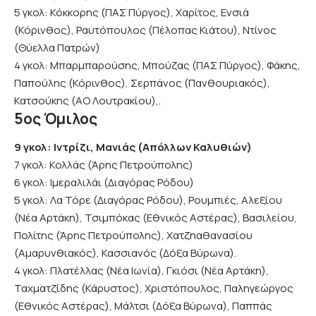
5 γκολ: Κόκκορης (ΠΑΣ Πύργος), Χαρίτος, Ενσιά
(Κόρινθος), Ραυτόπουλος (Πέλοπας Κιάτου), Ντίνος
(Θύελλα Πατρών)
4 γκολ: Μπαρμπαρούσης, Μπούζας (ΠΑΣ Πύργος), Φάκης,
Παπούλης (Κόρινθος), Σερπάνος (Πανθουριακός),
Κατσούκης (ΑΟ Λουτρακίου),.
5ος Όμιλος
9 γκολ: Ιντρίζι, Μανιάς (Απόλλων Καλυθιών)
7 γκολ: Κολλάς (Άρης Πετρούπολης)
6 γκολ: Ιμεραλιλάι (Διαγόρας Ρόδου)
5 γκολ: Λα Τόρε (Διαγόρας Ρόδου), Ρουμπιές, Αλεξίου
(Νέα Αρτάκη), Τσιμπόκας (Εθνικός Αστέρας), Βασιλείου,
Πολίτης (Άρης Πετρούπολης), Χατζηαθανασίου
(Αμαρυνθιακός), Κασσιανός (Δόξα Βύρωνα).
4 γκολ: Πλατέλλας (Νέα Ιωνία), Γκιόσι (Νέα Αρτάκη),
Ταχματζίδης (Κάρυστος), Χριστόπουλος, Παληγεώργος
(Εθνικός Αστέρας), Μάλτσι (Δόξα Βύρωνα), Παππάς