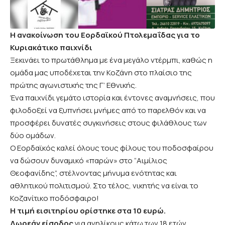
Η ανακοίνωση του Εορδαϊκού Πτολεμαΐδας για το
Κυριακάτικο παιχνίδι
Ξεκινάει το πρωτάθλημα με ένα μεγάλο ντέρμπι, καθώς η
ομάδα μας υποδέχεται την Κοζάνη στο πλαίσιο της
πρώτης αγωνιστικής της Γ’ Εθνικής.
Ένα παιχνίδι γεμάτο ιστορία και έντονες αναμνήσεις, που
φιλοδοξεί να ξυπνήσει μνήμες από το παρελθόν και να
προσφέρει δυνατές συγκινήσεις στους φιλάθλους των
δύο ομάδων.
Ο Εορδαϊκός καλεί όλους τους φίλους του ποδοσφαίρου
να δώσουν δυναμικό «παρών» στο “Αιμίλιος
Θεοφανίδης”, στέλνοντας μήνυμα ενότητας και
αθλητικού πολιτισμού. Στο τέλος, νικητής να είναι το
Κοζανίτικο ποδόσφαιρο!
Η τιμή εισιτηρίου ορίστηκε στα 10 ευρώ.
Δωρεάν είσοδος
για ανηλίκους κάτω των 18 ετών