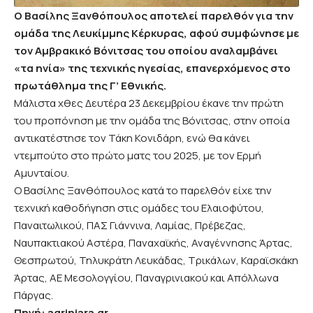
Ο Βασίλης Ξανθόπουλος αποτελεί παρελθόν για την
ομάδα της Λευκίμμης Κέρκυρας, αφού συμφώνησε με
τον Αμβρακικό Βόνιτσας του οποίου αναλαμβάνει
«τα ηνία» της τεχνικής ηγεσίας, επανερχόμενος στο
πρωτάθλημα της Γ’ Εθνικής.
Μάλιστα χθες Δευτέρα 23 Δεκεμβρίου έκανε την πρώτη
του προπόνηση με την ομάδα της Βόνιτσας, στην οποία
αντικατέστησε τον Τάκη Κονιδάρη, ενώ θα κάνει
ντεμπούτο στο πρώτο ματς του 2025, με τον Ερμή
Αμυνταίου.
Ο Βασίλης Ξανθόπουλος κατά το παρελθόν είχε την
τεχνική καθοδήγηση στις ομάδες του Ελαιοφύτου,
Παναιτωλικού, ΠΑΣ Γιάννινα, Λαμίας, Πρέβεζας,
Ναυπακτιακού Αστέρα, Παναχαϊκής, Αναγέννησης Άρτας,
Θεσπρωτού, Τηλυκράτη Λευκάδας, Τρικάλων, Καραϊσκάκη
Άρτας, ΑΕ Μεσολογγίου, Παναγρινιακού και Απόλλωνα
Πάργας.
Πηγή: agriniara.gr