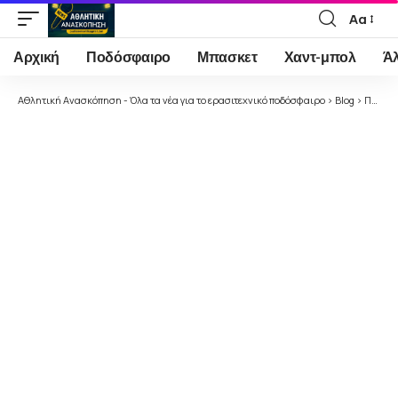
Αα
Font
Resizer
Αρχική
Ποδόσφαιρο
Μπασκετ
Χαντ-μπολ
Ά
Αθλητική Ανασκόπηση - Όλα τα νέα για το ερασιτεχνικό ποδόσφαιρο
>
Blog
>
Ποδόσφαιρο