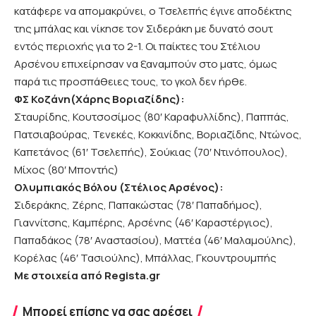
κατάφερε να απομακρύνει, ο Τσελεπής έγινε αποδέκτης
της μπάλας και νίκησε τον Σιδεράκη με δυνατό σουτ
εντός περιοχής για το 2-1. Οι παίκτες του Στέλιου
Αρσένου επιχείρησαν να ξαναμπούν στο ματς, όμως
παρά τις προσπάθειες τους, το γκολ δεν ήρθε.
ΦΣ Κοζάνη(Χάρης Βοριαζίδης):
Σταυρίδης, Κουτσοσίμος (80′ Καραφυλλίδης), Παππάς,
Πατσιαβούρας, Τενεκές, Κοκκινίδης, Βοριαζίδης, Ντώνος,
Καπετάνος (61′ Τσελεπής), Σούκιας (70′ Ντινόπουλος),
Μίχος (80′ Μποντής)
Ολυμπιακός Βόλου (Στέλιος Αρσένος):
Σιδεράκης, Ζέρης, Παπακώστας (78′ Παπαδήμος),
Γιαννίτσης, Καμπέρης, Αρσένης (46′ Καραστέργιος),
Παπαδάκος (78′ Αναστασίου), Ματτέα (46′ Μαλαμούλης),
Κορέλας (46′ Τασιούλης), Μπάλλας, Γκουντρουμπής
Με στοιχεία από Regista.gr
Μπορεί επίσης να σας αρέσει