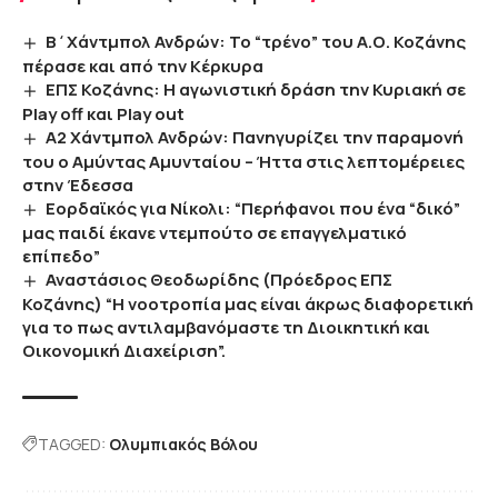
Β΄Χάντμπολ Ανδρών: Το “τρένο” του Α.Ο. Κοζάνης
πέρασε και από την Κέρκυρα
ΕΠΣ Κοζάνης: Η αγωνιστική δράση την Κυριακή σε
Play off και Play out
Α2 Χάντμπολ Ανδρών: Πανηγυρίζει την παραμονή
του ο Αμύντας Αμυνταίου – Ήττα στις λεπτομέρειες
στην Έδεσσα
Εορδαϊκός για Νίκολι: “Περήφανοι που ένα “δικό”
μας παιδί έκανε ντεμπούτο σε επαγγελματικό
επίπεδο”
Αναστάσιος Θεοδωρίδης (Πρόεδρος ΕΠΣ
Κοζάνης) “Η νοοτροπία μας είναι άκρως διαφορετική
για το πως αντιλαμβανόμαστε τη Διοικητική και
Οικονομική Διαχείριση”.
TAGGED:
Ολυμπιακός Βόλου