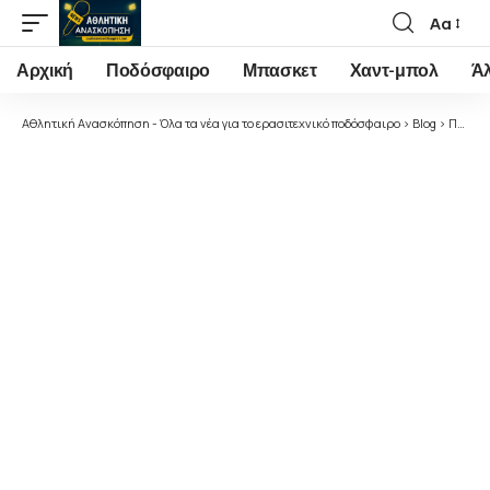
Αα
Font
Resizer
Αρχική
Ποδόσφαιρο
Μπασκετ
Χαντ-μπολ
Ά
Αθλητική Ανασκόπηση - Όλα τα νέα για το ερασιτεχνικό ποδόσφαιρο
>
Blog
>
Ποδόσφαιρο