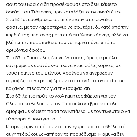
σουτ του Βοριαζίδη προσέκρουσε στο δεξί κάθετο
δοκάρι του Σιδεράκη, πριν καταλήξει στην αγκαλιά του.
Στο 52′ οι ερυθρόλευκοι απάντησαν στις μεγάλες
φάσεις, με τον Καραστέργιο να σουτάρει δυνατά από την
καρδιά της περιοχής μετά από εκτέλεση κόρνερ, αλλά να
βλέπει την προσπάθεια του να περνά πάνω από το
οριζόντιο δοκάρι.
Στο 57′ ο Τασιούλης έκανε ένα σουτ, όμως η μπάλα
κόντραρε σε αμυνόμενο περνώντας μόλις κόρνερ, με
τους παίκτες του Στέλιου Αρσένου να ανεβάζουν
στροφές και να μεταφέρουν το παιχνίδι στην εστία της
Κοζάνης, πιέζοντας για την ισοφάριση.
Στο 63′ λεπτό ήρθε το γκολ και η ισοφάριση για τον
Ολυμπιακό Βόλου, με τον Τασιούλη να βρίσκει πολύ
όμορφα με κάθετη πάσα τον Μπάλλα, με τον τελευταίο να
πλασάρει άψογα για το 1-1.
Κι όμως πριν κοπάσουν οι πανηγυρισμοί, στο 65′ λεπτό
οι γηπεδούχοι ξαναπήραν το προβάδισμα. Η άμυνα δεν