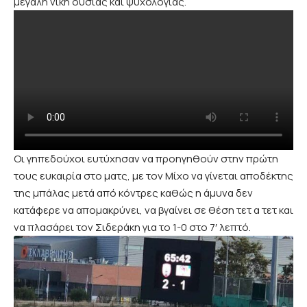
μεγάλη νίκη ουσίας και ψυχολογίας.
Οι γηπεδούχοι ευτύχησαν να προηγηθούν στην πρώτη
τους ευκαιρία στο ματς, με τον Μίχο να γίνεται αποδέκτης
της μπάλας μετά από κόντρες καθώς η άμυνα δεν
κατάφερε να απομακρύνει, να βγαίνει σε θέση τετ α τετ και
να πλασάρει τον Σιδεράκη για το 1-0 στο 7′ λεπτό.