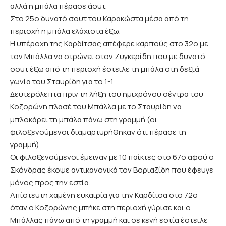
αλλά η μπάλα πέρασε άουτ.
Στο 25ο δυνατό σουτ του Καρακώστα μέσα από τη
περιοχή η μπάλα ελάχιστα έξω.
Η υπέροχη της Καρδίτσας απέφερε καρπούς στο 32ο με
τον Μπάλλα να στρώνει στον Ζυγκερίδη που με δυνατό
σουτ έξω από τη περιοχή έστειλε τη μπάλα στη δεξιά
γωνία του Σταυρίδη για το 1-1.
Δευτερόλεπτα πριν τη λήξη του ημιχρόνου σέντρα του
Κοζορώνη πλασέ του Μπάλλα με το Σταυρίδη να
μπλοκάρει τη μπάλα πάνω στη γραμμή (οι
φιλοξενούμενοι διαμαρτυρήθηκαν ότι πέρασε τη
γραμμή).
Οι φιλοξενούμενοι έμειναν με 10 παίκτες στο 67ο αφού ο
Σκόνδρας έκοψε αντικανονικά τον Βοριαζίδη που έφευγε
μόνος προς την εστία.
Απίστευτη χαμένη ευκαιρία για την Καρδίτσα στο 72ο
όταν ο Κοζορώνης μπήκε στη περιοχή γύρισε και ο
Μπάλλας πάνω από τη γραμμή και σε κενή εστία έστειλε