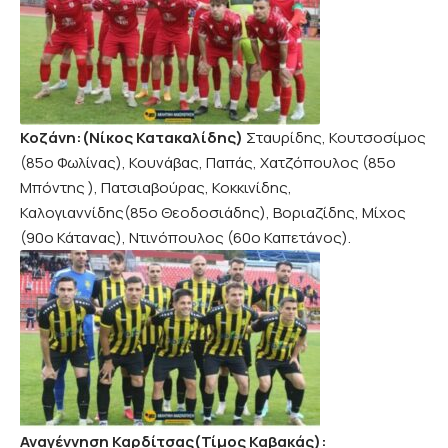
Κοζάνη:(Νίκος Κατακαλίδης)
Σταυρίδης, Κουτσοσίμος
(85ο Φωλίνας), Κουνάβας, Παπάς, Χατζόπουλος (85ο
Μπόντης ), Πατσιαβούρας, Κοκκινίδης,
Καλογιαννίδης(85ο Θεοδοσιάδης), Βοριαζίδης, Μίχος
(90ο Κάτανας), Ντινόπουλος (60ο Καπετάνος).
Αναγέννηση Καρδίτσας(Τίμος Καβακάς):