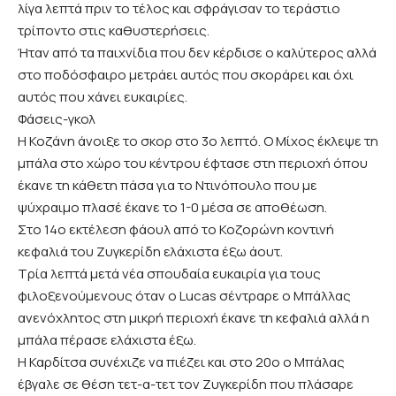
λίγα λεπτά πριν το τέλος και σφράγισαν το τεράστιο
τρίποντο στις καθυστερήσεις.
Ήταν από τα παιχνίδια που δεν κέρδισε ο καλύτερος αλλά
στο ποδόσφαιρο μετράει αυτός που σκοράρει και όχι
αυτός που χάνει ευκαιρίες.
Φάσεις-γκολ
Η Κοζάνη άνοιξε το σκορ στο 3ο λεπτό. Ο Μίχος έκλεψε τη
μπάλα στο χώρο του κέντρου έφτασε στη περιοχή όπου
έκανε τη κάθετη πάσα για το Ντινόπουλο που με
ψύχραιμο πλασέ έκανε το 1-0 μέσα σε αποθέωση.
Στο 14ο εκτέλεση φάουλ από το Κοζορώνη κοντινή
κεφαλιά του Ζυγκερίδη ελάχιστα έξω άουτ.
Τρία λεπτά μετά νέα σπουδαία ευκαιρία για τους
φιλοξενούμενους όταν ο Lucas σέντραρε ο Μπάλλας
ανενόχλητος στη μικρή περιοχή έκανε τη κεφαλιά αλλά η
μπάλα πέρασε ελάχιστα έξω.
Η Καρδίτσα συνέχιζε να πιέζει και στο 20ο ο Μπάλας
έβγαλε σε θέση τετ-α-τετ τον Ζυγκερίδη που πλάσαρε