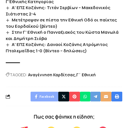
Γ’Εθνικής Κατηγορίας
Α’ ΕΠΣ Κοζάνης: Τιτάν Σερβίων – Μακεδονικός
Σιάτιστας 2-4
Μετέτρεψαν σε πίστα την Εθνική Οδό οι παίκτες
του Εορδαϊκού (βίντεο)
Στην Γ’ ΕΘνική ο Πανναξιακός του Κώστα Μανωλά
και Δημήτρη Σιόβα
Α’ ΕΠΣ Κοζάνης: Δαναοί Κοζάνης Ατρόμητος
Πτολεμαΐδας 1-0 (Βίντεο – δηλώσεις)
TAGGED:
Αναγέννηση Καρδίτσας
Γ΄ Εθνική
Facebook
Πως σας φάνηκε η είδηση;