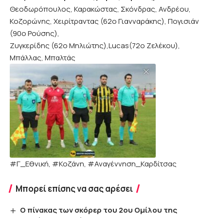
Θεοδωρόπουλος, Καρακώστας, Σκόνδρας, Ανδρέου,
Κοζορώνης, Χειρίτραντας (62ο Γιανναράκης), Πογισιάν
(90ο Ρούσης),
Ζυγκερίδης (62ο Μηλιώτης),Lucas(72ο Ζελέκου),
Μπάλλας, Μπαλτάς
#Γ_Εθνική, #Κοζάνη, #Αναγέννηση_Καρδίτσας
Μπορεί επίσης να σας αρέσει
Ο πίνακας των σκόρερ του 2ου Ομίλου της