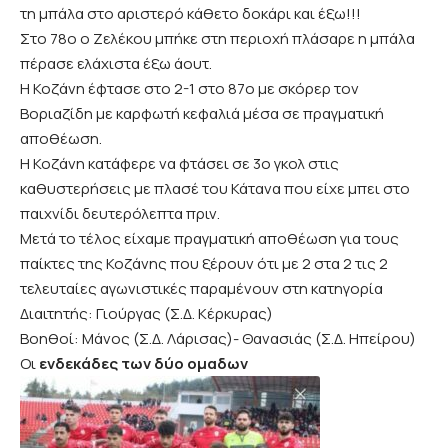
τη μπάλα στο αριστερό κάθετο δοκάρι και έξω!!!
Στο 78ο ο Ζελέκου μπήκε στη περιοχή πλάσαρε η μπάλα
πέρασε ελάχιστα έξω άουτ.
Η Κοζάνη έφτασε στο 2-1 στο 87ο με σκόρερ τον
Βοριαζίδη με καρφωτή κεφαλιά μέσα σε πραγματική
αποθέωση.
Η Κοζάνη κατάφερε να φτάσει σε 3ο γκολ στις
καθυστερήσεις με πλασέ του Κάτανα που είχε μπει στο
παιχνίδι δευτερόλεπτα πριν.
Μετά το τέλος είχαμε πραγματική αποθέωση για τους
παίκτες της Κοζάνης που ξέρουν ότι με 2 στα 2 τις 2
τελευταίες αγωνιστικές παραμένουν στη κατηγορία
Διαιτητής: Γιούργας (Σ.Δ. Κέρκυρας)
Βοηθοί: Μάνος (Σ.Δ. Λάρισας)- Θανασιάς (Σ.Δ. Ηπείρου)
Οι
ενδεκάδες των δύο ομαδων