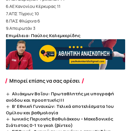
6.ΑΕ Κανονίου Κέρκυρας 11
7.ΑΠΣ Τίγρεις 10
8.ΠΑΣ Φλώρινα 6
9.Απειρωτάν 3
Επιμέλεια: Παύλος Καλεμκερίδης
Μπορεί επίσης να σας αρέσει
Αλιάκμων Βοΐου: Πρωταθλητής με υπογραφή
ανόδου και προοπτικής!!!
Β’ Εθνική Γυναικών: Τελικά αποτελέσματα 1ου
Ομίλου και βαθμολογία
Ιωνικός Περιοχής Βαθυλάκκου – Μακεδονικός
Σιάτιστας 0-1 το γκολ (βίντεο)