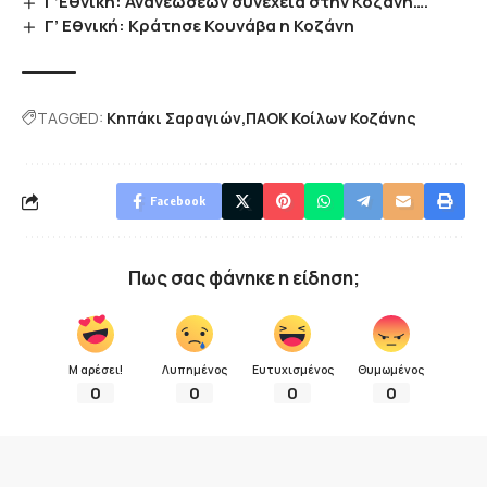
Γ’Εθνική: Ανανεώσεων συνέχεια στην Κοζάνη….
Γ’ Εθνική: Κράτησε Κουνάβα η Κοζάνη
TAGGED:
Κηπάκι Σαραγιών
ΠΑΟΚ Κοίλων Κοζάνης
Facebook
Πως σας φάνηκε η είδηση;
Μ αρέσει!
Λυπημένος
Ευτυχισμένος
Θυμωμένος
0
0
0
0