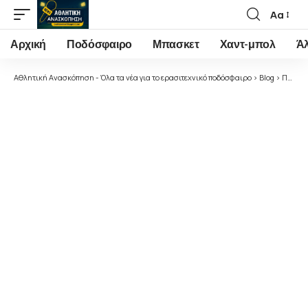
Αα
Font
Resizer
Αρχική
Ποδόσφαιρο
Μπασκετ
Χαντ-μπολ
Ά
Αθλητική Ανασκόπηση - Όλα τα νέα για το ερασιτεχνικό ποδόσφαιρο
>
Blog
>
Ποδόσφαιρο