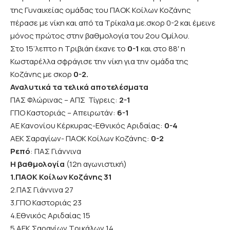
της Γυναικείας ομάδας του ΠΑΟΚ Κοίλων Κοζάνης
πέρασε με νίκη και από τα Τρίκαλα με.σκορ 0-2 και έμεινε
μόνος πρώτος στην βαθμολογία του 2ου Ομίλου.
Στο 15’λεπτο η Τριβιάη έκανε το
0-1
και στο 88′ η
Κωσταρέλλα σφράγισε την νίκη για την ομάδα της
Κοζάνης με σκορ
0-2.
Αναλυτικά τα τελικά αποτελέσματα
ΠΑΣ Φλώρινας – ΑΠΣ Τίγρεις:
2-1
ΓΠΟ Καστοριάς – Απειρωτάν:
6-1
ΑΕ Κανονίου Κέρκυρας-Εθνικός Αριδαίας:
0-4
ΑΕΚ Σαραγίων- ΠΑΟΚ Κοίλων Κοζάνης:
0-2
Ρεπό
: ΠΑΣ Γιάννινα
Η βαθμολογία
(12η αγωνιστική)
1.ΠΑΟΚ Κοίλων Κοζάνης 31
2.ΠΑΣ Γιάννινα 27
3.ΓΠΟ Καστοριάς 23
4.Εθνικός Αριδαίας 15
5.ΑΕΚ Σαραγίων Τρικάλων 14