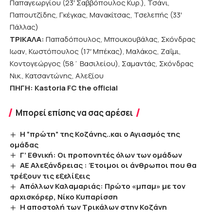
Παπαγεωργίου (23′ Σαββόπουλος Κυρ.), Τσάνι,
Παπουτζίδης, Γκέγκας, Μανακίτσας, Τσελεπής (33′
Πάλλας)
ΤΡΙΚΑΛΑ:
Παπαδόπουλος, Μπουκουβάλας, Σκόνδρας
Ιωαν, Κωστόπουλος (17′ Μπέκας), Μαλάκος, Ζαΐμι,
Κοντογεώργος (58΄ Βασιλείου), Σαμαντάς, Σκόνδρας
Νικ., Κατσαντώνης, Αλεξίου
ΠΗΓΗ:
Kastoria FC the official
Μπορεί επίσης να σας αρέσει
Η “πρώτη” της Κοζάνης..και ο Αγιασμός της
ομάδας
Γ’ Εθνική: Οι προπονητές όλων των ομάδων
ΑΕ Αλεξάνδρειας : Έτοιμοι οι άνθρωποι που θα
τρέξουν τις εξελίξεις
Απόλλων Καλαμαριάς: Πρώτο «μπαμ» με τον
αρχισκόρερ, Νίκο Κυπαρίσση
Η αποστολή των Τρικάλων στην Κοζάνη