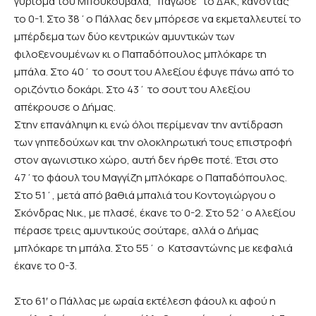
γύρισμα του Μπουκουβάλα, “πάγωσε” το ΔΑΚ, κάνοντας
το 0-1. Στο 38΄ο Πάλλας δεν μπόρεσε να εκμεταλλευτεί το
μπέρδεμα των δύο κεντρικών αμυντικών των
φιλοξενουμένων κι ο Παπαδόπουλος μπλόκαρε τη
μπάλα. Στο 40΄ το σουτ του Αλεξίου έφυγε πάνω από το
οριζόντιο δοκάρι. Στο 43΄ το σουτ του Αλεξίου
απέκρουσε ο Δήμας.
Στην επανάληψη κι ενώ όλοι περίμεναν την αντίδραση
των γηπεδούχων και την ολοκληρωτική τους επιστροφή
στον αγωνιστικο χώρο, αυτή δεν ήρθε ποτέ. Έτσι στο
47΄το φάουλ του Μαγγίζη μπλόκαρε ο Παπαδόπουλος.
Στο 51΄, μετά από βαθιά μπαλιά του Κοντογιώργου ο
Σκόνδρας Νικ., με πλασέ, έκανε το 0-2. Στο 52΄ο Αλεξίου
πέρασε τρεις αμυντικούς σούταρε, αλλά ο Δήμας
μπλόκαρε τη μπάλα. Στο 55΄ ο Κατσαντώνης με κεφαλιά
έκανε το 0-3.
Στο 61′ ο Πάλλας με ωραία εκτέλεση φάουλ κι αφού η