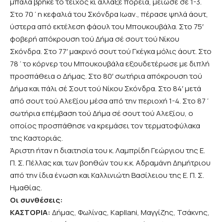
μπάλα βρήκε το τείχος κι άλλαξε πορεία, μείωσε σε 1-3.
Στο 70΄η κεφαλιά του Σκόνδρα Ιωαν., πέρασε ψηλά άουτ,
ύστερα από εκτέλεση φάουλ του Μπουκουβάλα. Στο 75′
φοβερή απόκρουση τού Δήμα σέ σουτ τού Νίκου
Σκόνδρα. Στο 77′ μακρινό σουτ τού Γκέγκα μόλις άουτ. Στο
78΄το κόρνερ του Μπουκουβάλα εξουδετέρωσε με διπλή
προσπάθεια ο Δήμας. Στο 80′ σωτήρια απόκρουση τού
Δήμα και πάλι σέ Σουτ τού Νίκου Σκόνδρα. Στο 84′ μετά
από σουτ τού Αλεξίου μέσα από την περιοχή 1-4. Στο 87΄
σωτήρια επέμβαση τού Δήμα σέ σουτ τού Αλεξίου, ο
οποίος προσπάθησε να κρεμάσει τον τερματοφύλακα
της Καστοριάς.
Άριστη ήταν η διαιτησία του κ. Λαμπρίδη Γεώργιου της Ε.
Π. Σ. Πέλλας και των βοηθών του κ.κ. Αδραμάνη Δημήτριου
από την ίδια ένωση και Καλλινιώτη Βασίλειου της Ε. Π. Σ.
Ημαθίας.
Οι συνθέσεις:
ΚΑΣΤΟΡΙΑ:
Δήμας, Φωλίνας, Kapllani, Μαγγίζης, Τσάκνης,