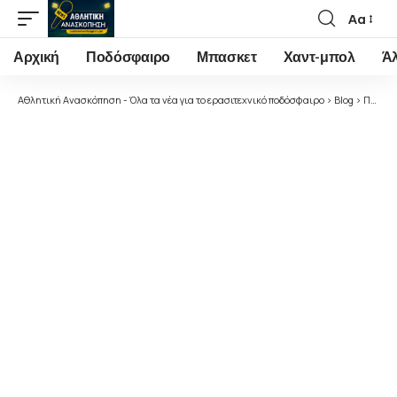
Αα
Font
Resizer
Αρχική
Ποδόσφαιρο
Μπασκετ
Χαντ-μπολ
Ά
Αθλητική Ανασκόπηση - Όλα τα νέα για το ερασιτεχνικό ποδόσφαιρο
>
Blog
>
Ποδόσφαιρο