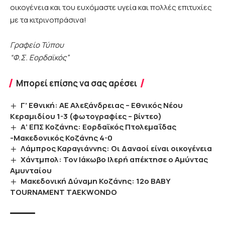
οικογένεια και του ευχόμαστε υγεία και πολλές επιτυχίες
με τα κιτρινοπράσινα!
Γραφείο Τύπου
“Φ.Σ. Εορδαϊκός”
Μπορεί επίσης να σας αρέσει
Γ’ Εθνική: ΑΕ Αλεξάνδρειας – Εθνικός Νέου
Κεραμιδίου 1-3 (φωτογραφίες – βίντεο)
Α’ ΕΠΣ Κοζάνης: Εορδαϊκός Πτολεμαΐδας
-Μακεδονικός Κοζάνης 4-0
Λάμπρος Καραγιάννης: Οι Δαναοί είναι οικογένεια
Χάντμπολ: Τον Ιάκωβο Ιλερή απέκτησε ο Αμύντας
Αμυνταίου
Mακεδονική Δύναμη Κοζάνης: 12ο BABY
TOURNAMENT TAEKWONDO