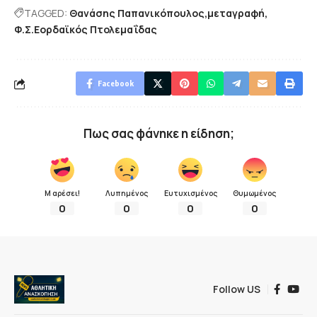
TAGGED:
Θανάσης Παπανικόπουλος
μεταγραφή
Φ.Σ.Εορδαϊκός Πτολεμαΐδας
Facebook
Πως σας φάνηκε η είδηση;
Μ αρέσει!
Λυπημένος
Ευτυχισμένος
Θυμωμένος
0
0
0
0
Follow US