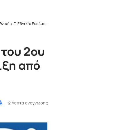
Εθνική
>
Γ’ Εθνική: Εκπέμπει SOS ομάδα του 2ου Ομίλου…Ζητά οικονομική στήριξη από τον κόσμο!!!
 του 2ου
ιξη από
2 Λεπτά αναγνωσης