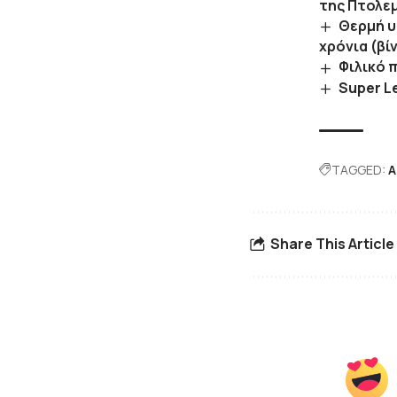
της Πτολεμ
Θερμή υ
χρόνια (βί
Φιλικό 
Super Le
TAGGED:
Α
Share This Article