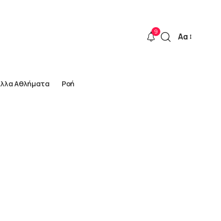
9
Αα
Font
Resizer
Άλλα Αθλήματα
Ροή