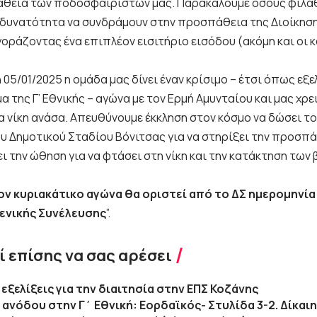
θεια των ποδοσφαιριστών μας. Παρακαλούμε όσους φιλάθ
 δυνατότητα να συνδράμουν στην προσπάθεια της Διοίκηση
οράζοντας ένα επιπλέον εισιτήριο εισόδου (ακόμη και οι κ
 05/01/2025 η ομάδα μας δίνει έναν κρίσιμο – έτσι όπως εξε
της Γ’ Εθνικής – αγώνα με τον Ερμή Αμυνταίου και μας χρε
α νίκη ανάσα. Απευθύνουμε έκκληση στον κόσμο να δώσει το
ου Δημοτικού Σταδίου Βόνιτσας για να στηρίξει την προσπά
ει την ώθηση για να φτάσει στη νίκη και την κατάκτηση τω
ον κυριακάτικο αγώνα θα οριστεί από το ΔΣ ημερομηνία
Γενικής Συνέλευσης
”.
 επίσης να σας αρέσει
 εξελίξεις για την διαιτησία στην ΕΠΣ Κοζάνης
ανόδου στην Γ΄ Εθνική: Εορδαϊκός- Στυλίδα 3-2. Δίκαιη