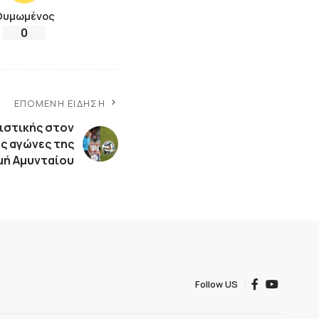
Θυμωμένος
0
ΕΠΌΜΕΝΗ ΕΊΔΗΣΗ
νιστικής στον
ς αγώνες της
μή Αμυνταίου
Follow US