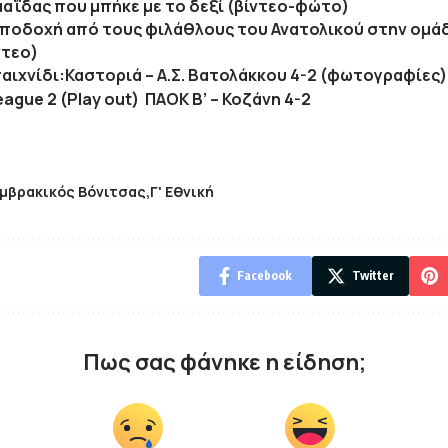
αΐδας που μπήκε με το δεξί (βίντεο-φώτο)
ποδοχή από τους φιλάθλους του Ανατολικού στην ομάδ
ντεο)
παιχνίδι:Καστοριά – Α.Σ. Βατολάκκου 4-2 (φωτογραφίες)
ague 2 (Play out) ΠΑΟΚ Β’ – Κοζάνη 4-2
μβρακικός Βόνιτσας
Γ' Εθνική
Facebook
Twitter
Πως σας φάνηκε η είδηση;