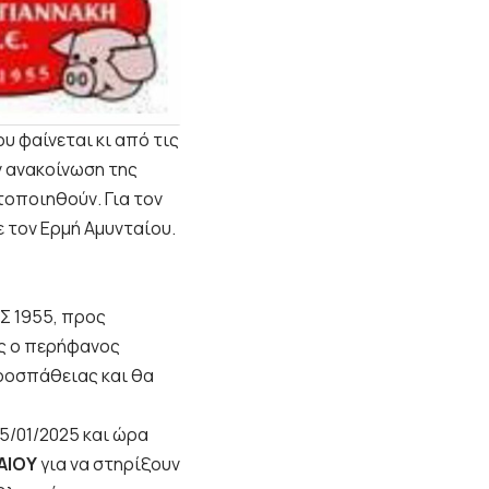
υ φαίνεται κι από τις
ν ανακοίνωση της
τοποιηθούν. Για τον
 τον Ερμή Αμυνταίου.
Σ 1955, προς
ως ο περήφανος
ροσπάθειας και θα
5/01/2025 και ώρα
ΑΙΟΥ
για να στηρίξουν