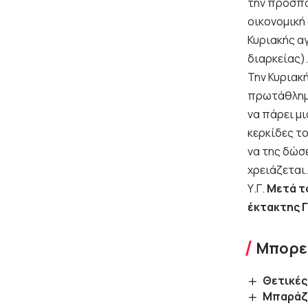
την προσπά
οικονομική
Κυριακής αγ
διαρκείας).
Την Κυριακή
πρωτάθλημα 
να πάρει μι
κερκίδες τ
να της δώσ
χρειάζεται.
Υ.Γ.
Μετά τ
έκτακτης 
Μπορεί
Θετικές
Μπαράζ 