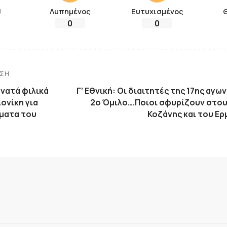
!
Λυπημένος
Ευτυχισμένος
0
0
ΗΣΗ
νατά φιλικά
Γ’ Εθνική: Οι διαιτητές της 17ης αγω
ονίκη για
2ο Όμιλο….Ποιοι σφυρίζουν στου
ήματα του
Κοζάνης και του Ερ