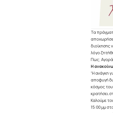
Τα πράγματα
αποχωρήσει
διοίκησης ν
λόγο ζητήθ
Πως; Αγορά
H ανακοίν
“Η ανάγκη 
αποφυγή δυ
κόσμος του
κρατήσει σ
Καλούμε το
15:00 μμ σ