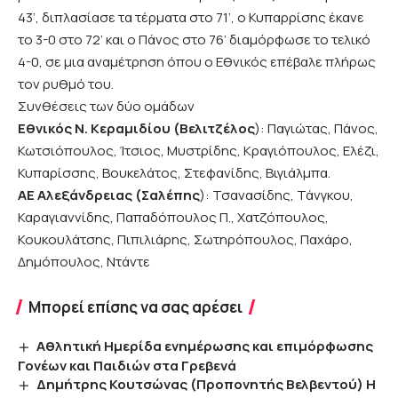
43’, διπλασίασε τα τέρματα στο 71’, ο Κυπαρρίσης έκανε
το 3-0 στο 72’ και ο Πάνος στο 76’ διαμόρφωσε το τελικό
4-0, σε μια αναμέτρηση όπου ο Εθνικός επέβαλε πλήρως
τον ρυθμό του.
Συνθέσεις των δύο ομάδων
Εθνικός Ν. Κεραμιδίου (Βελιτζέλος
): Παγιώτας, Πάνος,
Κωτσιόπουλος, Ίτσιος, Μυστρίδης, Κραγιόπουλος, Ελέζι,
Κυπαρίσσης, Βουκελάτος, Στεφανίδης, Βιγιάλμπα.
ΑΕ Αλεξάνδρειας (Σαλέπης
): Τσανασίδης, Τάνγκου,
Καραγιαννίδης, Παπαδόπουλος Π., Χατζόπουλος,
Κουκουλάτσης, Πιπιλιάρης, Σωτηρόπουλος, Παχάρο,
Δημόπουλος, Ντάντε
Μπορεί επίσης να σας αρέσει
Aθλητική Ημερίδα ενημέρωσης και επιμόρφωσης
Γονέων και Παιδιών στα Γρεβενά
Δημήτρης Κουτσώνας (Προπονητής Βελβεντού) Η